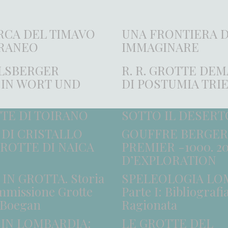
RCA DEL TIMAVO
UNA FRONTIERA 
RANEO
IMMAGINARE
ELSBERGER
R. R. GROTTE DEM
 IN WORT UND
DI POSTUMIA TRI
TE DI TOIRANO
SOTTO IL DESERT
 DI CRISTALLO
GOUFFRE BERGER
ROTTE DI NAICA
PREMIER -1000. 2
D’EXPLORATION
 IN GROTTA. Storia
SPELEOLOGIA LO
mmissione Grotte
Parte I: Bibliografi
 Boegan
Ragionata
IN LOMBARDIA:
LE GROTTE DEL