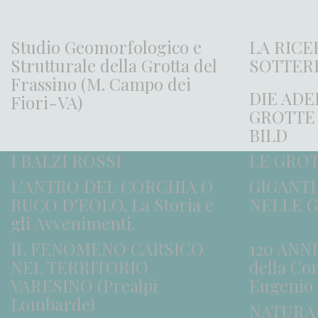
Studio Geomorfologico e
LA RICE
Strutturale della Grotta del
SOTTER
Frassino (M. Campo dei
DIE AD
Fiori-VA)
GROTTE
BILD
I BALZI ROSSI
LE GROT
L’ANTRO DEL CORCHIA O
GIGANTI
BUCO D’EOLO. La Storia e
NELLE G
gli Avvenimenti.
IL FENOMENO CARSICO
120 ANNI
NEL TERRITORIO
della Co
VARESINO (Prealpi
Eugenio
Lombarde)
NATURA 