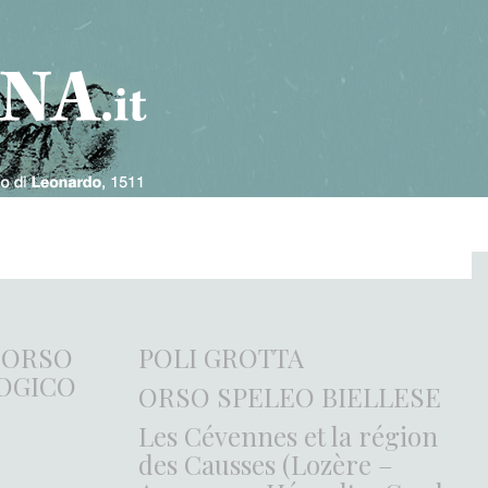
CORSO
POLI GROTTA
OGICO
ORSO SPELEO BIELLESE
Les Cévennes et la région
des Causses (Lozère –