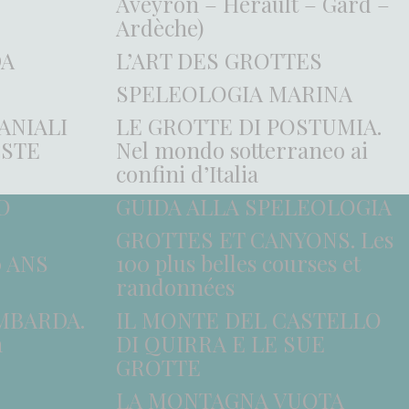
Aveyron – Hérault – Gard –
Ardèche)
DA
L’ART DES GROTTES
SPELEOLOGIA MARINA
ANIALI
LE GROTTE DI POSTUMIA.
ESTE
Nel mondo sotterraneo ai
confini d’Italia
O
GUIDA ALLA SPELEOLOGIA
GROTTES ET CANYONS. Les
0 ANS
100 plus belles courses et
randonnées
MBARDA.
IL MONTE DEL CASTELLO
a
DI QUIRRA E LE SUE
GROTTE
LA MONTAGNA VUOTA