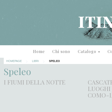
Home
Chi sono
Catalogo
Cu
>
>
HOMEPAGE
LIBRI
SPELEO
Speleo
I FIUMI DELLA NOTTE
CASCATE
LUOGHI
COMO-L