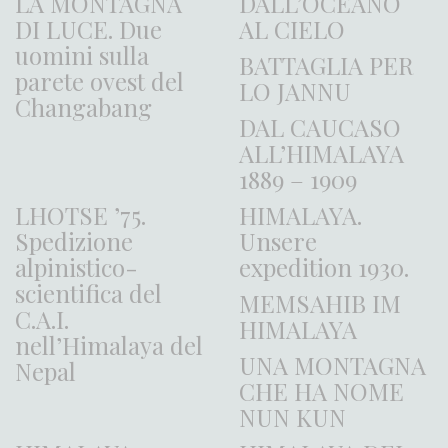
LA MONTAGNA
DALL’OCEANO
DI LUCE. Due
AL CIELO
uomini sulla
BATTAGLIA PER
parete ovest del
LO JANNU
Changabang
DAL CAUCASO
ALL’HIMALAYA
1889 – 1909
LHOTSE ’75.
HIMALAYA.
Spedizione
Unsere
alpinistico-
expedition 1930.
scientifica del
MEMSAHIB IM
C.A.I.
HIMALAYA
nell’Himalaya del
UNA MONTAGNA
Nepal
CHE HA NOME
NUN KUN