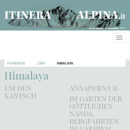
Toggl
navig
>
>
HOMEPAGE
LIBRI
HIMALAYA
Himalaya
UM DEN
ANNAPURNA II
KANTSCH
IM GARTEN DER
GÖTTLICHEN
NANDA.
BERGFAHRTEN
IM GARHWAL