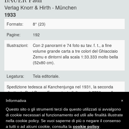
Verlag Knorr & Hirth - Mūnchen
1933
Formato:
8° (23)
Pagine:
192
Illustrazioni:
Con 2 panorami e 74 foto su tav. f. t., a fine
volume grande carta a tre colori del Ghiacciaio
Zemu e dintorni alla scala 1:33.333 molto bella
(52x80 cm).
Legatura:
Tela editoriale.
Spedizione tedesca al Kanchenjunga nel 1931, la seconda
diretta da Paul Bauer. Fu raggiunta l’altezza di 7750 m sulla
accidentata cresta dello Sperone orientale.
Informativa
×
60 €
Questo sito o gli strumenti terzi da questo utilizzati si avvalgono
di cookie necessari al funzionamento ed utili alle finalità illustrate
nella cookie policy. Se vuoi saperne di più o negare il consenso
a tutti o ad alcuni cookie, consulta la
cookie policy
.