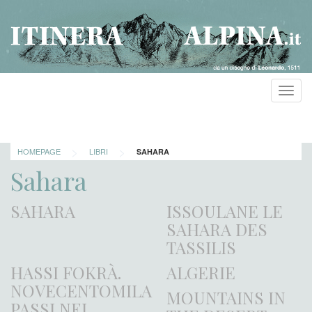
Toggl
navig
>
>
HOMEPAGE
LIBRI
SAHARA
Sahara
SAHARA
ISSOULANE LE
SAHARA DES
TASSILIS
HASSI FOKRÀ.
ALGERIE
NOVECENTOMILA
MOUNTAINS IN
PASSI NEL