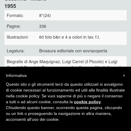
1955
Formato:
8°(24)
Pagine:
336
Illustrazioni:
60 foto b&n e 4 a colori in tav. f.t.
Legatura:
Brossura editoriale con sovracoperta
Biografie di Ange Maquignaz, Luigi Carrel (il Piccolo) e Luigi
Carrel (il Grande). Con una appendice:”La sconfitta italiana al
Cervino”.
Informativa
×
35 €
Questo sito o gli strumenti terzi da questo utilizzati si avvalgono
di cookie necessari al funzionamento ed utili alle finalità illustrate
nella cookie policy. Se vuoi saperne di più o negare il consenso
a tutti o ad alcuni cookie, consulta la
cookie policy
.
Chiudendo questo banner, scorrendo questa pagina, cliccando
Itinera Alpina - di Angelo Recalcati - p.za Baiamonti, 3 - 20154 -
su un link o proseguendo la navigazione in altra maniera,
MI - Tel: 02.33604325 - itineraalpina@fastwebnet.it |
Privacy
acconsenti all’uso dei cookie.
policy