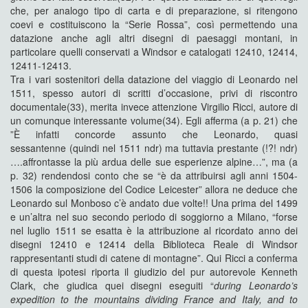
che, per analogo tipo di carta e di preparazione, si ritengono
coevi e costituiscono la “Serie Rossa”, così permettendo una
datazione anche agli altri disegni di paesaggi montani, in
particolare quelli conservati a Windsor e catalogati 12410, 12414,
12411-12413.
Tra i vari sostenitori della datazione del viaggio di Leonardo nel
1511, spesso autori di scritti d’occasione, privi di riscontro
documentale(33), merita invece attenzione Virgilio Ricci, autore di
un comunque interessante volume(34). Egli afferma (a p. 21) che
”È infatti concorde assunto che Leonardo, quasi
sessantenne (quindi nel 1511 ndr) ma tuttavia prestante (!?! ndr)
….affrontasse la più ardua delle sue esperienze alpine…”, ma (a
p. 32) rendendosi conto che se “è da attribuirsi agli anni 1504-
1506 la composizione del Codice Leicester” allora ne deduce che
Leonardo sul Monboso c’è andato due volte!! Una prima del 1499
e un’altra nel suo secondo periodo di soggiorno a Milano, “forse
nel luglio 1511 se esatta è la attribuzione al ricordato anno dei
disegni 12410 e 12414 della Biblioteca Reale di Windsor
rappresentanti studi di catene di montagne”. Qui Ricci a conferma
di questa ipotesi riporta il giudizio del pur autorevole Kenneth
Clark, che giudica quei disegni eseguiti “
during Leonardo’s
expedition to the mountains dividing France and Italy, and to