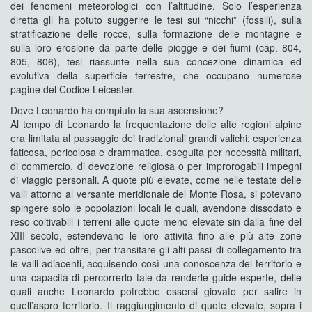
dei fenomeni meteorologici con l’altitudine. Solo l’esperienza
diretta gli ha potuto suggerire le tesi sui “nicchi” (fossili), sulla
stratificazione delle rocce, sulla formazione delle montagne e
sulla loro erosione da parte delle piogge e dei fiumi (cap. 804,
805, 806), tesi riassunte nella sua concezione dinamica ed
evolutiva della superficie terrestre, che occupano numerose
pagine del Codice Leicester.
Dove Leonardo ha compiuto la sua ascensione?
Al tempo di Leonardo la frequentazione delle alte regioni alpine
era limitata al passaggio dei tradizionali grandi valichi: esperienza
faticosa, pericolosa e drammatica, eseguita per necessità militari,
di commercio, di devozione religiosa o per improrogabili impegni
di viaggio personali. A quote più elevate, come nelle testate delle
valli attorno al versante meridionale del Monte Rosa, si potevano
spingere solo le popolazioni locali le quali, avendone dissodato e
reso coltivabili i terreni alle quote meno elevate sin dalla fine del
XIII secolo, estendevano le loro attività fino alle più alte zone
pascolive ed oltre, per transitare gli alti passi di collegamento tra
le valli adiacenti, acquisendo così una conoscenza del territorio e
una capacità di percorrerlo tale da renderle guide esperte, delle
quali anche Leonardo potrebbe essersi giovato per salire in
quell’aspro territorio. Il raggiungimento di quote elevate, sopra i