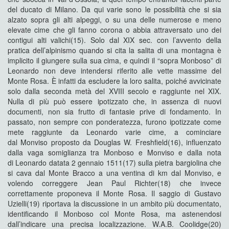
del ducato di Milano. Da qui varie sono le possibilità che si sia
alzato sopra gli alti alpeggi, o su una delle numerose e meno
elevate cime che gli fanno corona o abbia attraversato uno dei
contigui alti valichi(15). Solo dal XIX sec. con l’avvento della
pratica dell’alpinismo quando si cita la salita di una montagna è
implicito il giungere sulla sua cima, e quindi il “sopra Monboso” di
Leonardo non deve intendersi riferito alle vette massime del
Monte Rosa. È infatti da escludere la loro salita, poiché avvicinate
solo dalla seconda metà del XVIII secolo e raggiunte nel XIX.
Nulla di più può essere ipotizzato che, in assenza di nuovi
documenti, non sia frutto di fantasie prive di fondamento. In
passato, non sempre con ponderatezza, furono ipotizzate come
mete raggiunte da Leonardo varie cime, a cominciare
dal Monviso proposto da Douglas W. Freshfield(16), influenzato
dalla vaga somiglianza tra Monboso e Monviso e dalla nota
di Leonardo datata 2 gennaio 1511(17) sulla pietra bargiolina che
si cava dal Monte Bracco a una ventina di km dal Monviso, e
volendo correggere Jean Paul Richter(18) che invece
correttamente proponeva il Monte Rosa. Il saggio di Gustavo
Uzielli(19) riportava la discussione in un ambito più documentato,
identificando il Monboso col Monte Rosa, ma astenendosi
dall’indicare una precisa localizzazione. W.A.B. Coolidge(20)