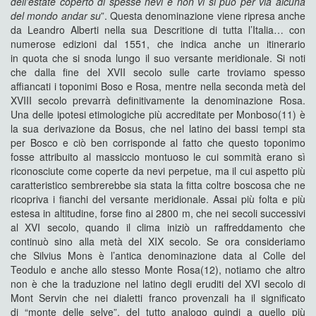
dell’estate
coperto di spesse nevi e non vi si può per via alcuna
del
mondo andar su
”. Questa denominazione viene ripresa anche
da Leandro Alberti nella sua Descritione di tutta l’Italia… con
numerose edizioni dal 1551, che indica anche un itinerario
in quota che si snoda lungo il suo versante meridionale. Si noti
che dalla fine del XVII secolo sulle carte troviamo spesso
affiancati i toponimi Boso e Rosa, mentre nella seconda metà del
XVIII secolo prevarrà definitivamente la denominazione Rosa.
Una delle ipotesi etimologiche più accreditate per Monboso(11) è
la sua derivazione da Bosus, che nel latino dei bassi tempi sta
per Bosco e ciò ben corrisponde al fatto che questo toponimo
fosse attribuito al massiccio montuoso le cui sommità erano sì
riconosciute come coperte da nevi perpetue, ma il cui aspetto più
caratteristico sembrerebbe sia stata la fitta coltre boscosa che ne
ricopriva i fianchi del versante meridionale. Assai più folta e più
estesa in altitudine, forse fino ai 2800 m, che nei secoli successivi
al XVI secolo, quando il clima iniziò un raffreddamento che
continuò sino alla metà del XIX secolo. Se ora consideriamo
che Silvius Mons è l’antica denominazione data al Colle del
Teodulo e anche allo stesso Monte Rosa(12), notiamo che altro
non è che la traduzione nel latino degli eruditi del XVI secolo di
Mont Servin che nei dialetti franco provenzali ha il significato
di “monte delle selve”, del tutto analogo quindi a quello più