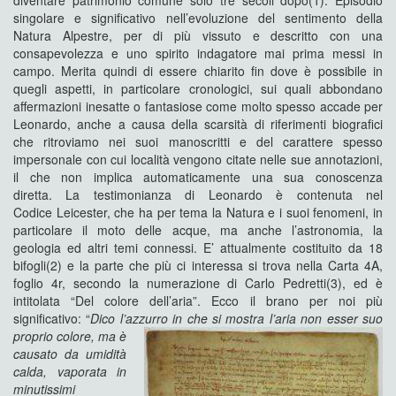
diventare patrimonio comune solo tre secoli dopo(1). Episodio
singolare e significativo nell’evoluzione del sentimento della
Natura Alpestre, per di più vissuto e descritto con una
consapevolezza e uno spirito indagatore mai prima messi in
campo. Merita quindi di essere chiarito fin dove è possibile in
quegli aspetti, in particolare cronologici, sui quali abbondano
affermazioni inesatte o fantasiose come molto spesso accade per
Leonardo, anche a causa della scarsità di riferimenti biografici
che ritroviamo nei suoi manoscritti e del carattere spesso
impersonale con cui località vengono citate nelle sue annotazioni,
il che non implica automaticamente una sua conoscenza
diretta. La testimonianza di Leonardo è contenuta nel
Codice Leicester, che ha per tema la Natura e i suoi fenomeni, in
particolare il moto delle acque, ma anche l’astronomia, la
geologia ed altri temi connessi. E’ attualmente costituito da 18
bifogli(2) e la parte che più ci interessa si trova nella Carta 4A,
foglio 4r, secondo la numerazione di Carlo Pedretti(3), ed è
intitolata “Del colore dell’aria”. Ecco il brano per noi più
significativo: “
Dico l’azzurro in che si mostra l’aria non esser suo
proprio
colore, ma è
causato da umidità
calda, vaporata in
minutissimi