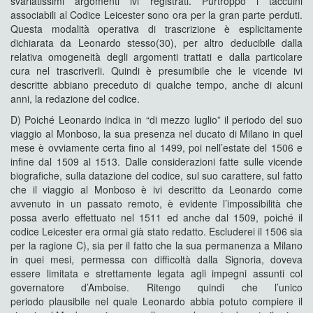
svariatissimi argomenti ivi registrati. Purtroppo i taccuini
associabili al Codice Leicester sono ora per la gran parte perduti.
Questa modalità operativa di trascrizione è esplicitamente
dichiarata da Leonardo stesso(30), per altro deducibile dalla
relativa omogeneità degli argomenti trattati e dalla particolare
cura nel trascriverli. Quindi è presumibile che le vicende ivi
descritte abbiano preceduto di qualche tempo, anche di alcuni
anni, la redazione del codice.
D) Poiché Leonardo indica in “di mezzo luglio” il periodo del suo
viaggio al Monboso, la sua presenza nel ducato di Milano in quel
mese è ovviamente certa fino al 1499, poi nell’estate del 1506 e
infine dal 1509 al 1513. Dalle considerazioni fatte sulle vicende
biografiche, sulla datazione del codice, sul suo carattere, sul fatto
che il viaggio al Monboso è ivi descritto da Leonardo come
avvenuto in un passato remoto, è evidente l’impossibilità che
possa averlo effettuato nel 1511 ed anche dal 1509, poiché il
codice Leicester era ormai già stato redatto. Escluderei il 1506 sia
per la ragione C), sia per il fatto che la sua permanenza a Milano
in quei mesi, permessa con difficoltà dalla Signoria, doveva
essere limitata e strettamente legata agli impegni assunti col
governatore d’Amboise. Ritengo quindi che l’unico
periodo plausibile nel quale Leonardo abbia potuto compiere il