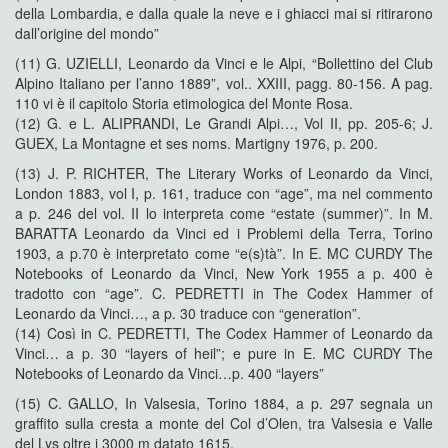
della Lombardia, e dalla quale la neve e i ghiacci mai si ritirarono
dall’origine del mondo”
(11) G. UZIELLI, Leonardo da Vinci e le Alpi, “Bollettino del Club
Alpino Italiano per l’anno 1889”, vol.. XXIII, pagg. 80-156. A pag.
110 vi è il capitolo Storia etimologica del Monte Rosa.
(12) G. e L. ALIPRANDI, Le Grandi Alpi…, Vol II, pp. 205-6; J.
GUEX, La Montagne et ses noms. Martigny 1976, p. 200.
(13) J. P. RICHTER, The Literary Works of Leonardo da Vinci,
London 1883, vol I, p. 161, traduce con “age”, ma nel commento
a p. 246 del vol. II lo interpreta come “estate (summer)”. In M.
BARATTA Leonardo da Vinci ed i Problemi della Terra, Torino
1903, a p.70 è interpretato come “e(s)tà”. In E. MC CURDY The
Notebooks of Leonardo da Vinci, New York 1955 a p. 400 è
tradotto con “age”. C. PEDRETTI in The Codex Hammer of
Leonardo da Vinci…, a p. 30 traduce con “generation”.
(14) Così in C. PEDRETTI, The Codex Hammer of Leonardo da
Vinci… a p. 30 “layers of heil”; e pure in E. MC CURDY The
Notebooks of Leonardo da Vinci…p. 400 “layers”
(15) C. GALLO, In Valsesia, Torino 1884, a p. 297 segnala un
graffito sulla cresta a monte del Col d’Olen, tra Valsesia e Valle
del Lys oltre i 3000 m datato 1615.