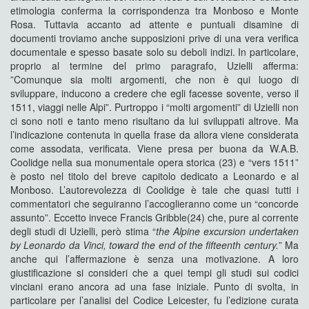
etimologia conferma la corrispondenza tra Monboso e Monte
Rosa. Tuttavia accanto ad attente e puntuali disamine di
documenti troviamo anche supposizioni prive di una vera verifica
documentale e spesso basate solo su deboli indizi. In particolare,
proprio al termine del primo paragrafo, Uzielli afferma:
”Comunque sia molti argomenti, che non è qui luogo di
sviluppare, inducono a credere che egli facesse sovente, verso il
1511, viaggi nelle Alpi”. Purtroppo i “molti argomenti” di Uzielli non
ci sono noti e tanto meno risultano da lui sviluppati altrove. Ma
l’indicazione contenuta in quella frase da allora viene considerata
come assodata, verificata. Viene presa per buona da W.A.B.
Coolidge nella sua monumentale opera storica (23) e “vers 1511”
è posto nel titolo del breve capitolo dedicato a Leonardo e al
Monboso. L’autorevolezza di Coolidge è tale che quasi tutti i
commentatori che seguiranno l’accoglieranno come un “concorde
assunto”. Eccetto invece Francis Gribble(24) che, pure al corrente
degli studi di Uzielli, però stima “
the Alpine excursion undertaken
by Leonardo da Vinci, toward
the end of the fifteenth century.
” Ma
anche qui l’affermazione è senza una motivazione. A loro
giustificazione si consideri che a quei tempi gli studi sui codici
vinciani erano ancora ad una fase iniziale. Punto di svolta, in
particolare per l’analisi del Codice Leicester, fu l’edizione curata