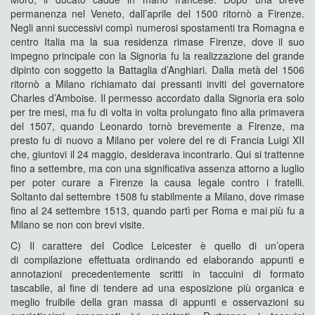
permanenza nel Veneto, dall’aprile del 1500 ritornò a Firenze.
Negli anni successivi compì numerosi spostamenti tra Romagna e
centro Italia ma la sua residenza rimase Firenze, dove il suo
impegno principale con la Signoria fu la realizzazione del grande
dipinto con soggetto la Battaglia d’Anghiari. Dalla metà del 1506
ritornò a Milano richiamato dai pressanti inviti del governatore
Charles d’Amboise. Il permesso accordato dalla Signoria era solo
per tre mesi, ma fu di volta in volta prolungato fino alla primavera
del 1507, quando Leonardo tornò brevemente a Firenze, ma
presto fu di nuovo a Milano per volere del re di Francia Luigi XII
che, giuntovi il 24 maggio, desiderava incontrarlo. Qui si trattenne
fino a settembre, ma con una significativa assenza attorno a luglio
per poter curare a Firenze la causa legale contro i fratelli.
Soltanto dal settembre 1508 fu stabilmente a Milano, dove rimase
fino al 24 settembre 1513, quando partì per Roma e mai più fu a
Milano se non con brevi visite.
C) Il carattere del Codice Leicester è quello di un’opera
di compilazione effettuata ordinando ed elaborando appunti e
annotazioni precedentemente scritti in taccuini di formato
tascabile, al fine di tendere ad una esposizione più organica e
meglio fruibile della gran massa di appunti e osservazioni su