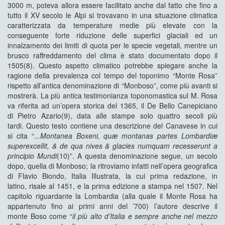
3000 m, poteva allora essere facilitato anche dal fatto che fino a
tutto il XV secolo le Alpi si trovavano in una situazione climatica
caratterizzata da temperature medie più elevate con la
conseguente forte riduzione delle superfici glaciali ed un
innalzamento dei limiti di quota per le specie vegetali, mentre un
brusco raffreddamento del clima è stato documentato dopo il
1505(8). Questo aspetto climatico potrebbe spiegare anche la
ragione della prevalenza col tempo del toponimo “Monte Rosa”
rispetto all’antica denominazione di “Monboso”, come più avanti si
mostrerà. La più antica testimonianza toponomastica sul M. Rosa
va riferita ad un’opera storica del 1365, il De Bello Canepiciano
di Pietro Azario(9), data alle stampe solo quattro secoli più
tardi. Questo testo contiene una descrizione del Canavese in cui
si cita “..
.Montanea Boxeni, quæ montanas partes Lombardiæ
superexcellit,
& de qua nives & glacies numquam recesserunt a
principio
Mundi
(10)”. A questa denominazione segue, un secolo
dopo, quella di Monboso; la ritroviamo infatti nell’opera geografica
di Flavio Biondo, Italia Illustrata, la cui prima redazione, in
latino, risale al 1451, e la prima edizione a stampa nel 1507. Nel
capitolo riguardante la Lombardia (alla quale il Monte Rosa ha
appartenuto fino ai primi anni del ’700) l’autore descrive il
monte Boso come “
il più alto d’Italia e sempre anche nel mezzo