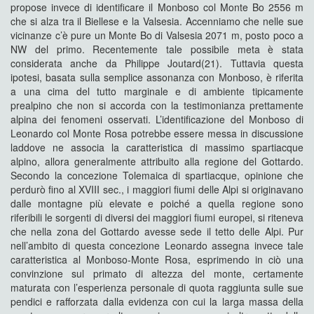
propose invece di identificare il Monboso col Monte Bo 2556 m
che si alza tra il Biellese e la Valsesia. Accenniamo che nelle sue
vicinanze c’è pure un Monte Bo di Valsesia 2071 m, posto poco a
NW del primo. Recentemente tale possibile meta è stata
considerata anche da Philippe Joutard(21). Tuttavia questa
ipotesi, basata sulla semplice assonanza con Monboso, è riferita
a una cima del tutto marginale e di ambiente tipicamente
prealpino che non si accorda con la testimonianza prettamente
alpina dei fenomeni osservati. L’identificazione del Monboso di
Leonardo col Monte Rosa potrebbe essere messa in discussione
laddove ne associa la caratteristica di massimo spartiacque
alpino, allora generalmente attribuito alla regione del Gottardo.
Secondo la concezione Tolemaica di spartiacque, opinione che
perdurò fino al XVIII sec., i maggiori fiumi delle Alpi si originavano
dalle montagne più elevate e poiché a quella regione sono
riferibili le sorgenti di diversi dei maggiori fiumi europei, si riteneva
che nella zona del Gottardo avesse sede il tetto delle Alpi. Pur
nell’ambito di questa concezione Leonardo assegna invece tale
caratteristica al Monboso-Monte Rosa, esprimendo in ciò una
convinzione sul primato di altezza del monte, certamente
maturata con l’esperienza personale di quota raggiunta sulle sue
pendici e rafforzata dalla evidenza con cui la larga massa della