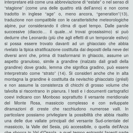
interpretare
età
come una abbreviazione di “estate” o nel senso di
“stagione” (come una delle quattro età dell’anno) e non come
tradotto in inglese “age” o, meno ancora, “generation”(13),
traduzione non compatibile con le caratteristiche meteorologiche
alpine, pur considerando il clima di quel tempo. Dalle parole
successive (diaccio… il quale…vi trovai grossissimo) si può
dedurre che Leonardo (più che agli effetti di un temporale estivo)
si possa essere trovato davanti ad un ghiacciaio che abbia
rivelato la tipica stratificazione costituita dai depositi della neve dei
diversi anni che, prima di trasformarsi in ghiaccio, assume un
aspetto granuloso, simile a grandine (inalzato dali gradi della
grandine) dove grado, lemma che significa gradino, può essere
interpretrato come “strato” (14). Si consideri anche che in alta
montagna la grandine è costituita da nevischio ghiacciato (grésil)
e non assume la consistenza di chicchi di grosso volume che
talvolta si riscontrano in pianura. I testi e i documenti cartografici
coevi indicano con Monboso soprattutto il versante meridionale
del Monte Rosa, massiccio complesso e con sviluppate
diramazioni di creste che racchiudono numerose valli. In
particolare possiamo privilegiare la possibilità che abbia risalito
una delle due vallate principali del versante Sud-orientale del
massiccio, la Valle del Sesia, più accessibile, o quella dell’Anza
che sbocca in Val d’Ossola, a quel tempo entrambi facenti parte