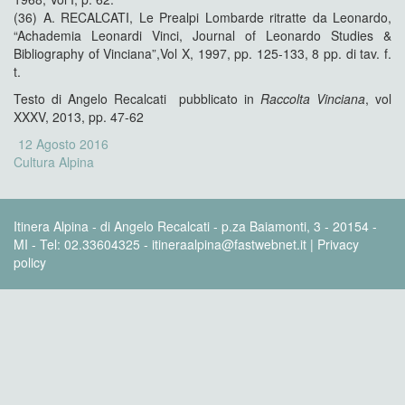
(36) A. RECALCATI, Le Prealpi Lombarde ritratte da Leonardo,
“Achademia Leonardi Vinci, Journal of Leonardo Studies &
Bibliography of Vinciana”,Vol X, 1997, pp. 125-133, 8 pp. di tav. f.
t.
Testo di Angelo Recalcati pubblicato in
Raccolta Vinciana
, vol
XXXV, 2013, pp. 47-62
Postato
12 Agosto 2016
Categorie
il
Cultura Alpina
Itinera Alpina - di Angelo Recalcati - p.za Baiamonti, 3 - 20154 -
MI - Tel: 02.33604325 - itineraalpina@fastwebnet.it |
Privacy
policy