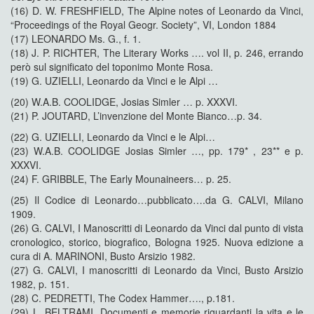
(16) D. W. FRESHFIELD, The Alpine notes of Leonardo da Vinci,
“Proceedings of the Royal Geogr. Society”, VI, London 1884
(17) LEONARDO Ms. G., f. 1.
(18) J. P. RICHTER, The Literary Works …. vol II, p. 246, errando
però sul significato del toponimo Monte Rosa.
(19) G. UZIELLI, Leonardo da Vinci e le Alpi …
(20) W.A.B. COOLIDGE, Josias Simler … p. XXXVI.
(21) P. JOUTARD, L’invenzione del Monte Bianco…p. 34.
(22) G. UZIELLI, Leonardo da Vinci e le Alpi…
(23) W.A.B. COOLIDGE Josias Simler …, pp. 179* , 23** e p.
XXXVI.
(24) F. GRIBBLE, The Early Mounaineers… p. 25.
(25) Il Codice di Leonardo…pubblicato….da G. CALVI, Milano
1909.
(26) G. CALVI, I Manoscritti di Leonardo da Vinci dal punto di vista
cronologico, storico, biografico, Bologna 1925. Nuova edizione a
cura di A. MARINONI, Busto Arsizio 1982.
(27) G. CALVI, I manoscritti di Leonardo da Vinci, Busto Arsizio
1982, p. 151.
(28) C. PEDRETTI, The Codex Hammer…., p.181.
(29) L. BELTRAMI, Documenti e memorie riguardanti la vita e le