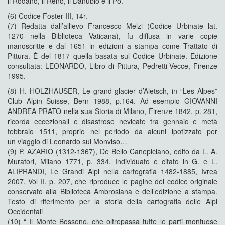
il Rodano, il Reno, il Danubio e il Po.
(6) Codice Foster III, 14r.
(7) Redatta dall’allievo Francesco Melzi (Codice Urbinate lat.
1270 nella Biblioteca Vaticana), fu diffusa in varie copie
manoscritte e dal 1651 in edizioni a stampa come Trattato di
Pittura. È del 1817 quella basata sul Codice Urbinate. Edizione
consultata: LEONARDO, Libro di Pittura, Pedretti-Vecce, Firenze
1995.
(8) H. HOLZHAUSER, Le grand glacier d’Aletsch, in “Les Alpes”
Club Alpin Suisse, Bern 1988, p.164. Ad esempio GIOVANNI
ANDREA PRATO nella sua Storia di Milano, Firenze 1842, p. 281,
ricorda eccezionali e disastrose nevicate tra gennaio e metà
febbraio 1511, proprio nel periodo da alcuni ipotizzato per
un viaggio di Leonardo sul Monviso…
(9) P. AZARIO (1312-1367), De Bello Canepiciano, edito da L. A.
Muratori, Milano 1771, p. 334. Individuato e citato in G. e L.
ALIPRANDI, Le Grandi Alpi nella cartografia 1482-1885, Ivrea
2007, Vol II, p. 207, che riproduce le pagine del codice originale
conservato alla Biblioteca Ambrosiana e dell’edizione a stampa.
Testo di riferimento per la storia della cartografia delle Alpi
Occidentali
(10) “ Il Monte Bosseno, che oltrepassa tutte le parti montuose