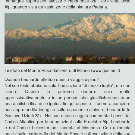
montagna supera per altezza e imponenza ogni altra vetta delle
Alpi quando vista da vaste zone della pianura Padana.
Telefoto del Monte Rosa dal centro di Milano (www.gusme.it)
Quando Leonardo effettuò questo viaggio alpino?
Nel suo testo abbiamo solo l’indicazione “di mezzo luglio”, ma non
l’anno. Questo lo potremo dedurre solo molto
approssimativamente e in un periodo che giustificheremo dopo
una analisi critica delle ipotesi fin qui esposte. Il primo a compiere
una approfondita indagine sulle esperienze alpine di Leonardo fu
Gustavo Uzielli(22) . Nel suo esteso saggio commenta i passi dal
Codice Atlantico per le annotazioni sulle Prealpi e Alpi Lombarde
e dal Codice Leicester per l’andata al Monboso. Con un’ampia
analisi sulla cartografia del Monte Rosa e sull’evoluzione della sua