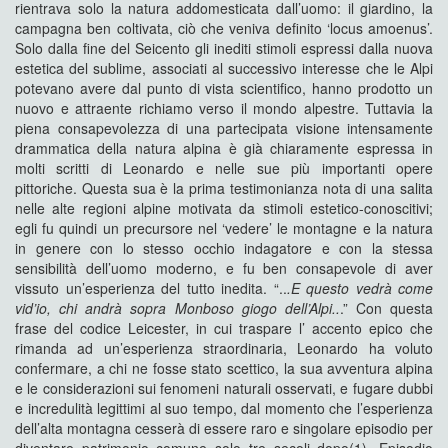
rientrava solo la natura addomesticata dall’uomo: il giardino, la
campagna ben coltivata, ciò che veniva definito ‘locus amoenus’.
Solo dalla fine del Seicento gli inediti stimoli espressi dalla nuova
estetica del sublime, associati al successivo interesse che le Alpi
potevano avere dal punto di vista scientifico, hanno prodotto un
nuovo e attraente richiamo verso il mondo alpestre. Tuttavia la
piena consapevolezza di una partecipata visione intensamente
drammatica della natura alpina è già chiaramente espressa in
molti scritti di Leonardo e nelle sue più importanti opere
pittoriche. Questa sua è la prima testimonianza nota di una salita
nelle alte regioni alpine motivata da stimoli estetico-conoscitivi;
egli fu quindi un precursore nel ‘vedere’ le montagne e la natura
in genere con lo stesso occhio indagatore e con la stessa
sensibilità dell’uomo moderno, e fu ben consapevole di aver
vissuto un’esperienza del tutto inedita. “..
.E questo vedrà come
vid’io, chi
andrà sopra Monboso giogo dell’Alpi..
.” Con questa
frase del codice Leicester, in cui traspare l’ accento epico che
rimanda ad un’esperienza straordinaria, Leonardo ha voluto
confermare, a chi ne fosse stato scettico, la sua avventura alpina
e le considerazioni sui fenomeni naturali osservati, e fugare dubbi
e incredulità legittimi al suo tempo, dal momento che l’esperienza
dell’alta montagna cesserà di essere raro e singolare episodio per