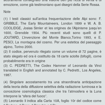
emozione, come già testimoniano quei disegni della Serie Rossa.
Note
(1) I testi classici sull’antica frequentazione delle Alpi sono: F.
GRIBBLE, The Early Mountaineers, London 1899 e W. A. B.
COOLIDGE, Josias Simler et les origines de l’Alpinisme jusqu’en
1600, Grenoble 1904. Più recenti studi sono quelli di P.
JOUTARD, L’invenzione del Monte Bianco,Torino 1993, e E.
PESCI, La montagna del cosmo. Per una estetica del paesaggio
alpino, Torino 2000.
(2) Il codice, pervenuto rilegato come un volume di 72 pagine, è
stato slegato ed ora è costituito da 18 carte sciolte (bifogli), come
probabilmente era in origine
(3) C. PEDRETTI, The Codex Hammer of Leonardo da Vinci
translated in English and annotated by C. Pedretti., Los Angeles,
1987.
(4) Singolare accostamento tra una straordinaria anticipazione
della teoria della diffusione selettiva della radiazione luminosa e la
concezione cosmologica classica che tra l’atmosfera e la Luna
interpone la “sfera del fuoco”.
(5) Leonardo li indica alla Carta 10A, foglio 10r del codice come