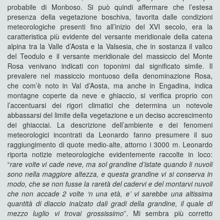
probabile di Monboso. Si può quindi affermare che l’estesa
presenza della vegetazione boschiva, favorita dalle condizioni
meteorologiche presenti fino all’inizio del XVI secolo, era la
caratteristica più evidente del versante meridionale della catena
alpina tra la Valle d’Aosta e la Valsesia, che in sostanza il valico
del Teodulo e il versante meridionale del massiccio del Monte
Rosa venivano indicati con toponimi dal significato simile. Il
prevalere nel massiccio montuoso della denominazione Rosa,
che com’è noto in Val d’Aosta, ma anche in Engadina, indica
montagne coperte da neve e ghiaccio, si verifica proprio con
l’accentuarsi dei rigori climatici che determina un notevole
abbassarsi del limite della vegetazione e un deciso accrescimento
dei ghiacciai. La descrizione dell’ambiente e dei fenomeni
meteorologici incontrati da Leonardo fanno presumere il suo
raggiungimento di quote medio-alte, attorno i 3000 m. Leonardo
riporta notizie meteorologiche evidentemente raccolte in loco:
“
rare volte vi
cade neve, ma sol grandine d’istate quando li nuvoli
sono nella
maggiore altezza, e questa grandine vi si conserva in
modo, che se
non fusse la raretà del cadervi e del montarvi nuvoli
che non accade
2 volte ‘n una età, e’ vi sarebbe una altissima
quantità di diaccio
inalzato dali gradi della grandine, il quale di
mezzo luglio vi
trovai grossissimo
”. Mi sembra più corretto