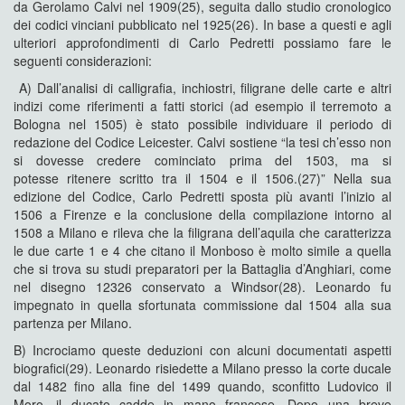
da Gerolamo Calvi nel 1909(25), seguita dallo studio cronologico
dei codici vinciani pubblicato nel 1925(26). In base a questi e agli
ulteriori approfondimenti di Carlo Pedretti possiamo fare le
seguenti considerazioni:
A) Dall’analisi di calligrafia, inchiostri, filigrane delle carte e altri
indizi come riferimenti a fatti storici (ad esempio il terremoto a
Bologna nel 1505) è stato possibile individuare il periodo di
redazione del Codice Leicester. Calvi sostiene “la tesi ch’esso non
si dovesse credere cominciato prima del 1503, ma si
potesse ritenere scritto tra il 1504 e il 1506.(27)” Nella sua
edizione del Codice, Carlo Pedretti sposta più avanti l’inizio al
1506 a Firenze e la conclusione della compilazione intorno al
1508 a Milano e rileva che la filigrana dell’aquila che caratterizza
le due carte 1 e 4 che citano il Monboso è molto simile a quella
che si trova su studi preparatori per la Battaglia d’Anghiari, come
nel disegno 12326 conservato a Windsor(28). Leonardo fu
impegnato in quella sfortunata commissione dal 1504 alla sua
partenza per Milano.
B) Incrociamo queste deduzioni con alcuni documentati aspetti
biografici(29). Leonardo risiedette a Milano presso la corte ducale
dal 1482 fino alla fine del 1499 quando, sconfitto Ludovico il
Moro, il ducato cadde in mano francese. Dopo una breve