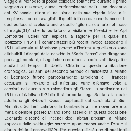
viaggio al Monboso si possa collocare solamente durante il primo
soggiorno milanese, quindi preferibilmente nell’ultimo decennio
del XV secolo; allora sì nel pieno della sua vigoria fisica e in
tempi assai meno travagliati di quelli dell’occupazione francese. In
quel periodo si svolsero anche quelle “gite (…) da fare nel mese
di magio(31)” che lo portarono a visitare le Prealpi e le Alpi
Lombarde. Uzielli non esplicita la ragione per la quale ha
ipotizzato il 1511. I commentatori più recenti invece associano il
1511 all’andata al Monboso perché all’incirca a quell’anno sono
attribuibili i disegni della cosiddetta “Serie Rossa” che ritraggono
paesaggi montani, disegni che non erano ancora stati divulgati e
studiati al tempo di Uzielli. Chiariamo questa attribuzione
cronologica. Gli anni del secondo periodo di residenza a Milano
di Leonardo furono particolarmente turbolenti e i francesi
occupanti si trovarono ad affrontare varie offensive volte a
cacciarli dal ducato e a reinsediare gli Sforza. In particolare nel
1511 su iniziativa di Giulio II si formò la Lega Santa, alla quale
aderirono gli Svizzeri. Questi, capitanati dal cardinale di Sion
Matthäus Schiner, calarono in Lombardia a fine novembre e a
metà dicembre posero Milano sotto assedio. In questa occasione
Leonardo disegnò gli incendi degli abitati prossimi a Milano
appiccati dalle soldataglie svizzere apponendovi anche l’ora e il
giorno dei fatti osservati(32). Per questo utilizzò uno di quei fogli