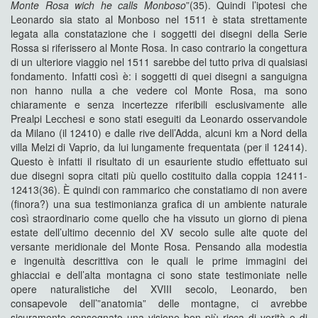
Monte Rosa wich he calls Monboso
”(35). Quindi l’ipotesi che
Leonardo sia stato al Monboso nel 1511 è stata strettamente
legata alla constatazione che i soggetti dei disegni della Serie
Rossa si riferissero al Monte Rosa. In caso contrario la congettura
di un ulteriore viaggio nel 1511 sarebbe del tutto priva di qualsiasi
fondamento. Infatti così è: i soggetti di quei disegni a sanguigna
non hanno nulla a che vedere col Monte Rosa, ma sono
chiaramente e senza incertezze riferibili esclusivamente alle
Prealpi Lecchesi e sono stati eseguiti da Leonardo osservandole
da Milano (il 12410) e dalle rive dell’Adda, alcuni km a Nord della
villa Melzi di Vaprio, da lui lungamente frequentata (per il 12414).
Questo è infatti il risultato di un esauriente studio effettuato sui
due disegni sopra citati più quello costituito dalla coppia 12411-
12413(36). È quindi con rammarico che constatiamo di non avere
(finora?) una sua testimonianza grafica di un ambiente naturale
così straordinario come quello che ha vissuto un giorno di piena
estate dell’ultimo decennio del XV secolo sulle alte quote del
versante meridionale del Monte Rosa. Pensando alla modestia
e ingenuità descrittiva con le quali le prime immagini dei
ghiacciai e dell’alta montagna ci sono state testimoniate nelle
opere naturalistiche del XVIII secolo, Leonardo, ben
consapevole dell’”anatomia” delle montagne, ci avrebbe
sicuramente consegnato una visione ben più ricca di verità e di