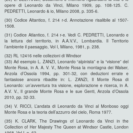
opere di Leonardo da Vinci, Milano 1909, pp. 108-125. C.
PEDRETTI, Leonardo & io, Milano 2008, p. 335-6.
(30) Codice Altantico, f. 214 r-d. Annotazione risalibile al 1507-
1508.
(31) Codice Atlantico, f. 214 r-e. Vedi C. PEDRETTI, Leonardo e
la lettura del territorio, in A.A.V.V., Lombardia. Il Territorio
l’ambiente il paesaggio, Vol I, Milano, 1981, p. 238.
(32) RL 12416 nelle collezioni di Windsor
(33) Ad esempio L. ZANZI, Leonardo “alpinista” e la “visione” del
Monte Rosa, in A. A. V. V., Monte Rosa la montagna dei Walser,
Anzola d’Ossola 1994, pp. 301-32, con deduzioni errate e
fantasiose ancora ribadite in: L. ZANZI, Il Monte Rosa di
Leonardo: un’avventura tra visione, esplorazione e ricerca, in A.
A.V. V., Il grande Monte Rosa e le sue Genti, Anzola d’Ossola
2010, pp. 32-33.
(34) V. RICCI, L’andata di Leonardo da Vinci al Monboso oggi
Monte Rosa e la teoria dell’azzurro del cielo, Roma 1977.
(35) K. CLARK, The Drawings of Leonardo da Vinci in the
Collection of Her Majesty The Queen at Windsor Castle, London
1968, Vol I, p. 62.