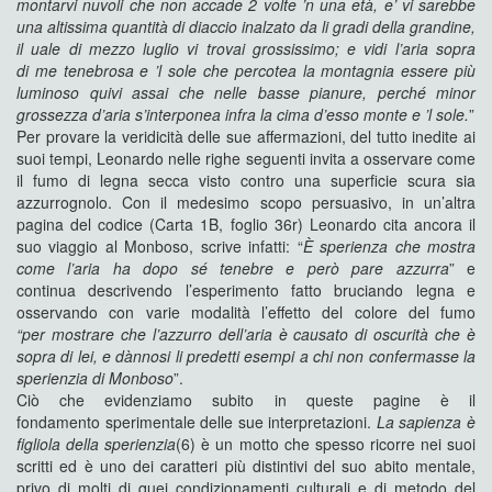
montarvi
nuvoli che non accade 2 volte ’n una età, e’ vi sarebbe
una altissima
quantità di diaccio inalzato da li gradi della grandine,
il
uale di mezzo luglio vi trovai grossissimo; e vidi l’aria sopra
di
me tenebrosa e ’l sole che percotea la montagnia essere più
luminoso
quivi assai che nelle basse pianure, perché minor
grossezza
d’aria s’interponea infra la cima d’esso monte e ’l sole.
”
Per provare la veridicità delle sue affermazioni, del tutto inedite ai
suoi tempi, Leonardo nelle righe seguenti invita a osservare come
il fumo di legna secca visto contro una superficie scura sia
azzurrognolo. Con il medesimo scopo persuasivo, in un’altra
pagina del codice (Carta 1B, foglio 36r) Leonardo cita ancora il
suo viaggio al Monboso, scrive infatti: “
È sperienza che
mostra
come l’aria ha dopo sé tenebre e però pare azzurra
” e
continua descrivendo l’esperimento fatto bruciando legna e
osservando con varie modalità l’effetto del colore del fumo
“per
mostrare che l’azzurro dell’aria è causato di oscurità che è
sopra di
lei, e dànnosi li predetti esempi a chi non confermasse la
sperienzia
di Monboso
”.
Ciò che evidenziamo subito in queste pagine è il
fondamento sperimentale delle sue interpretazioni.
La sapienza è
figliola
della sperienzia
(6) è un motto che spesso ricorre nei suoi
scritti ed è uno dei caratteri più distintivi del suo abito mentale,
privo di molti di quei condizionamenti culturali e di metodo del