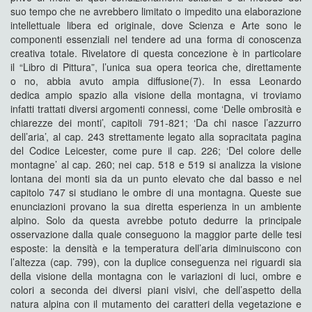
suo tempo che ne avrebbero limitato o impedito una elaborazione
intellettuale libera ed originale, dove Scienza e Arte sono le
componenti essenziali nel tendere ad una forma di conoscenza
creativa totale. Rivelatore di questa concezione è in particolare
il “Libro di Pittura”, l’unica sua opera teorica che, direttamente
o no, abbia avuto ampia diffusione(7). In essa Leonardo
dedica ampio spazio alla visione della montagna, vi troviamo
infatti trattati diversi argomenti connessi, come ‘Delle ombrosità e
chiarezze dei monti’, capitoli 791-821; ‘Da chi nasce l’azzurro
dell’aria’, al cap. 243 strettamente legato alla sopracitata pagina
del Codice Leicester, come pure il cap. 226; ‘Del colore delle
montagne’ al cap. 260; nei cap. 518 e 519 si analizza la visione
lontana dei monti sia da un punto elevato che dal basso e nel
capitolo 747 si studiano le ombre di una montagna. Queste sue
enunciazioni provano la sua diretta esperienza in un ambiente
alpino. Solo da questa avrebbe potuto dedurre la principale
osservazione dalla quale conseguono la maggior parte delle tesi
esposte: la densità e la temperatura dell’aria diminuiscono con
l’altezza (cap. 799), con la duplice conseguenza nei riguardi sia
della visione della montagna con le variazioni di luci, ombre e
colori a seconda dei diversi piani visivi, che dell’aspetto della
natura alpina con il mutamento dei caratteri della vegetazione e