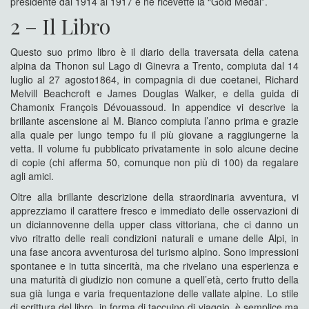
presidente dal 1914 al 1917 e ne ricevette la “Gold Medal”.
2 – Il Libro
Questo suo primo libro è il diario della traversata della catena
alpina da Thonon sul Lago di Ginevra a Trento, compiuta dal 14
luglio al 27 agosto1864, in compagnia di due coetanei, Richard
Melvill Beachcroft e James Douglas Walker, e della guida di
Chamonix François Dévouassoud. In appendice vi descrive la
brillante ascensione al M. Bianco compiuta l’anno prima e grazie
alla quale per lungo tempo fu il più giovane a raggiungerne la
vetta. Il volume fu pubblicato privatamente in solo alcune decine
di copie (chi afferma 50, comunque non più di 100) da regalare
agli amici.
Oltre alla brillante descrizione della straordinaria avventura, vi
apprezziamo il carattere fresco e immediato delle osservazioni di
un diciannovenne della upper class vittoriana, che ci danno un
vivo ritratto delle reali condizioni naturali e umane delle Alpi, in
una fase ancora avventurosa del turismo alpino. Sono impressioni
spontanee e in tutta sincerità, ma che rivelano una esperienza e
una maturità di giudizio non comune a quell’età, certo frutto della
sua già lunga e varia frequentazione delle vallate alpine. Lo stile
di scrittura del libro, in forma di taccuino di viaggio, è semplice ma