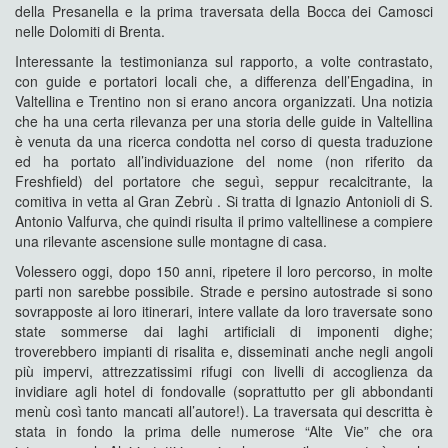
della Presanella e la prima traversata della Bocca dei Camosci
nelle Dolomiti di Brenta.
Interessante la testimonianza sul rapporto, a volte contrastato,
con guide e portatori locali che, a differenza dell’Engadina, in
Valtellina e Trentino non si erano ancora organizzati. Una notizia
che ha una certa rilevanza per una storia delle guide in Valtellina
è venuta da una ricerca condotta nel corso di questa traduzione
ed ha portato all’individuazione del nome (non riferito da
Freshfield) del portatore che seguì, seppur recalcitrante, la
comitiva in vetta al Gran Zebrù . Si tratta di Ignazio Antonioli di S.
Antonio Valfurva, che quindi risulta il primo valtellinese a compiere
una rilevante ascensione sulle montagne di casa.
Volessero oggi, dopo 150 anni, ripetere il loro percorso, in molte
parti non sarebbe possibile. Strade e persino autostrade si sono
sovrapposte ai loro itinerari, intere vallate da loro traversate sono
state sommerse dai laghi artificiali di imponenti dighe;
troverebbero impianti di risalita e, disseminati anche negli angoli
più impervi, attrezzatissimi rifugi con livelli di accoglienza da
invidiare agli hotel di fondovalle (soprattutto per gli abbondanti
menù così tanto mancati all’autore!). La traversata qui descritta è
stata in fondo la prima delle numerose “Alte Vie” che ora