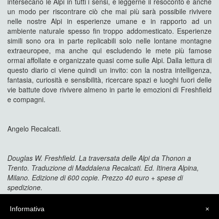
intersecano le Alpi in tutti i sensi, e leggerne il resoconto è anche
un modo per riscontrare ciò che mai più sarà possibile rivivere
nelle nostre Alpi in esperienze umane e in rapporto ad un
ambiente naturale spesso fin troppo addomesticato. Esperienze
simili sono ora in parte replicabili solo nelle lontane montagne
extraeuropee, ma anche qui escludendo le mete più famose
ormai affollate e organizzate quasi come sulle Alpi. Dalla lettura di
questo diario ci viene quindi un invito: con la nostra intelligenza,
fantasia, curiosità e sensibilità, ricercare spazi e luoghi fuori delle
vie battute dove rivivere almeno in parte le emozioni di Freshfield
e compagni.
Angelo Recalcati.
Douglas W. Freshfield. La traversata delle Alpi da Thonon a
Trento. Traduzione di Maddalena Recalcati. Ed. Itinera Alpina,
Milano. Edizione di 600 copie. Prezzo 40 euro + spese di
spedizione.
Scarica l’estratto di un capitolo
Informativa
×