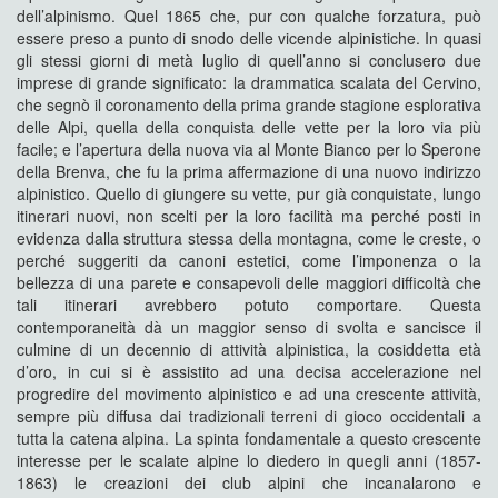
dell’alpinismo. Quel 1865 che, pur con qualche forzatura, può
essere preso a punto di snodo delle vicende alpinistiche. In quasi
gli stessi giorni di metà luglio di quell’anno si conclusero due
imprese di grande significato: la drammatica scalata del Cervino,
che segnò il coronamento della prima grande stagione esplorativa
delle Alpi, quella della conquista delle vette per la loro via più
facile; e l’apertura della nuova via al Monte Bianco per lo Sperone
della Brenva, che fu la prima affermazione di una nuovo indirizzo
alpinistico. Quello di giungere su vette, pur già conquistate, lungo
itinerari nuovi, non scelti per la loro facilità ma perché posti in
evidenza dalla struttura stessa della montagna, come le creste, o
perché suggeriti da canoni estetici, come l’imponenza o la
bellezza di una parete e consapevoli delle maggiori difficoltà che
tali itinerari avrebbero potuto comportare. Questa
contemporaneità dà un maggior senso di svolta e sancisce il
culmine di un decennio di attività alpinistica, la cosiddetta età
d’oro, in cui si è assistito ad una decisa accelerazione nel
progredire del movimento alpinistico e ad una crescente attività,
sempre più diffusa dai tradizionali terreni di gioco occidentali a
tutta la catena alpina. La spinta fondamentale a questo crescente
interesse per le scalate alpine lo diedero in quegli anni (1857-
1863) le creazioni dei club alpini che incanalarono e