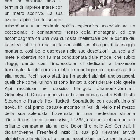
non va misurato solo in
termini di imprese intese con
un metro sportivo. La sua
azione alpinistica fu sempre
subordinata a un costante spirito esplorativo, associato ad un
eccezionale e connaturato “senso della montagna”, ed era
accompagnata da una viva curiosità intellettuale per le culture dei
paesi visitati e da una acuta sensibilità estetica per il paesaggio
montano, così bene espressa nelle sue descrizioni. La scelta di
mete e obiettivi non fu mai condizionata dalle mode, che subito
rifuggì, dando così l’impressione di dedicarsi a bazzecole
trascurate da chi correva dietro le montagne più appariscenti e
alla moda. Pochi sono stati, tra i maggiori alpinisti anglosassoni,
quelli che come lui non si sono limitati a considerare solo quelle
Alpi racchiuse nel classico triangolo Chamonix-Zermatt-
Grindelwald. Questa concezione lo accomuna a John Ball, Leslie
Stephen e Francis Fox Tuckett. Soprattutto con quest’ultimo si
trovò, fin dal primo casuale incontro in Val di Mello nel mezzo
della sua splendida Traversata, in una medesima sintonìa
d’intenti; così l’anno successivo, il 1865, insieme effettuarono una
brillante campagna alpina nelle Dolomiti e nelle Alpi Centrali. Il
diciannovenne Freshfield iniziò la sua più rilevante attività
alpinistica alla vigilia di un anno assai significativo per la storia