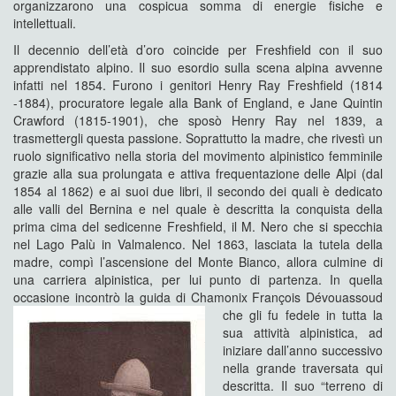
organizzarono una cospicua somma di energie fisiche e
intellettuali.
Il decennio dell’età d’oro coincide per Freshfield con il suo
apprendistato alpino. Il suo esordio sulla scena alpina avvenne
infatti nel 1854. Furono i genitori Henry Ray Freshfield (1814
-1884), procuratore legale alla Bank of England, e Jane Quintin
Crawford (1815-1901), che sposò Henry Ray nel 1839, a
trasmettergli questa passione. Soprattutto la madre, che rivestì un
ruolo significativo nella storia del movimento alpinistico femminile
grazie alla sua prolungata e attiva frequentazione delle Alpi (dal
1854 al 1862) e ai suoi due libri, il secondo dei quali è dedicato
alle valli del Bernina e nel quale è descritta la conquista della
prima cima del sedicenne Freshfield, il M. Nero che si specchia
nel Lago Palù in Valmalenco. Nel 1863, lasciata la tutela della
madre, compì l’ascensione del Monte Bianco, allora culmine di
una carriera alpinistica, per lui punto di partenza. In quella
occasione incontrò la guida di Chamonix François Dévouassoud
che gli fu fedele in tutta la
sua attività alpinistica, ad
iniziare dall’anno successivo
nella grande traversata qui
descritta. Il suo “terreno di