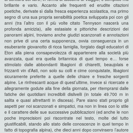
brillante e vario. Accanto alle frequenti ed erudite citazioni
poetiche, derivate sì dalla fresca esperienza scolastica, ma primo
segno di una sua propria sensibilità poetica sviluppata poi con gli
anni (tra l’altro con il più volte citato Tennyson nascerà una
profonda amicizia), alle estasiate e pittoriche descrizioni dei
panorami alpini, troviamo anche giudizi scanzonati e annotazioni
non prive di una certa supponenza, ovvia conseguenza in un
esuberante giovanotto di ricca famiglia, forgiato dagli educatori di
Eton alla piena consapevolezza di appartenere alla società più
avanzata, qual era quella britannica di quel tempo e… forse
stimolato dalle abbondanti libagioni di chiaretti, beaujolais e
frizzanti vin d’Asti, non solo su colli e cime conquistate, libagioni
sicuramente preferite a quelle delle chiare e fresche sorgenti
alpine. Le rinfrescanti acque di quest’ultime, invece sì ricercate e
allegramente godute alla fine della giornata, per ritemprarsi dalle
fatiche dei quotidiani incredibili dislivelli (in totale 49.700 m in
salita e quasi altrettanti in discesa). Pare siano stati proprio gli
aspetti per noi scanzonati e simpatici, ma non in linea con lo stile
e il carattere delle sue successive pubblicazioni (ed anche le non
poche imprecisioni poi riscontrate nel testo, molte del tutto
giustificabili, stando allo stato delle conoscenze in quel tempo in
fatto di topografia alpina), che dieci anni dopo convinsero l’autore