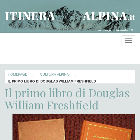
Toggl
navig
>
>
HOMEPAGE
CULTURA ALPINA
IL PRIMO LIBRO DI DOUGLAS WILLIAM FRESHFIELD
Il primo libro di Douglas
William Freshfield