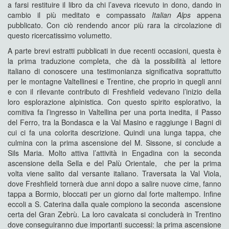
a farsi restituire il libro da chi l’aveva ricevuto in dono, dando in
cambio il più meditato e compassato
Italian Alps
appena
pubblicato. Con ciò rendendo ancor più rara la circolazione di
questo ricercatissimo volumetto.
A parte brevi estratti pubblicati in due recenti occasioni, questa è
la prima traduzione completa, che dà la possibilità al lettore
italiano di conoscere una testimonianza significativa soprattutto
per le montagne Valtellinesi e Trentine, che proprio in quegli anni
e con il rilevante contributo di Freshfield vedevano l’inizio della
loro esplorazione alpinistica. Con questo spirito esplorativo, la
comitiva fa l’ingresso in Valtellina per una porta inedita, il Passo
del Ferro, tra la Bondasca e la Val Masino e raggiunge i Bagni di
cui ci fa una colorita descrizione. Quindi una lunga tappa, che
culmina con la prima ascensione del M. Sissone, si conclude a
Sils Maria. Molto attiva l’attività in Engadina con la seconda
ascensione della Sella e del Palù Orientale, che per la prima
volta viene salito dal versante italiano. Traversata la Val Viola,
dove Freshfield tornerà due anni dopo a salire nuove cime, fanno
tappa a Bormio, bloccati per un giorno dal forte maltempo. Infine
eccoli a S. Caterina dalla quale compiono la seconda ascensione
certa del Gran Zebrù. La loro cavalcata si concluderà in Trentino
dove conseguiranno due importanti successi: la prima ascensione