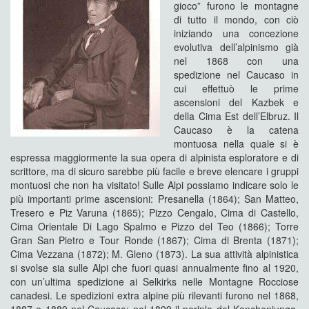
gioco” furono le montagne
di tutto il mondo, con ciò
iniziando una concezione
evolutiva dell’alpinismo già
nel 1868 con una
spedizione nel Caucaso in
cui effettuò le prime
ascensioni del Kazbek e
della Cima Est dell’Elbruz. Il
Caucaso è la catena
montuosa nella quale si è
espressa maggiormente la sua opera di alpinista esploratore e di
scrittore, ma di sicuro sarebbe più facile e breve elencare i gruppi
montuosi che non ha visitato! Sulle Alpi possiamo indicare solo le
più importanti prime ascensioni: Presanella (1864); San Matteo,
Tresero e Piz Varuna (1865); Pizzo Cengalo, Cima di Castello,
Cima Orientale Di Lago Spalmo e Pizzo del Teo (1866); Torre
Gran San Pietro e Tour Ronde (1867); Cima di Brenta (1871);
Cima Vezzana (1872); M. Gleno (1873). La sua attività alpinistica
si svolse sia sulle Alpi che fuori quasi annualmente fino al 1920,
con un’ultima spedizione ai Selkirks nelle Montagne Rocciose
canadesi. Le spedizioni extra alpine più rilevanti furono nel 1868,
1887 e 1889 nel Caucaso; nel 1899 il periplo del Kanchenjunga,