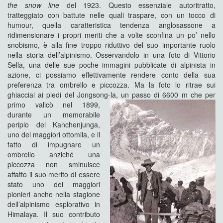
the snow line
del 1923. Questo essenziale autoritratto,
tratteggiato con battute nelle quali traspare, con un tocco di
humour, quella caratteristica tendenza anglosassone a
ridimensionare i propri meriti che a volte sconfina un po’ nello
snobismo, è alla fine troppo riduttivo del suo importante ruolo
nella storia dell’alpinismo. Osservandolo in una foto di Vittorio
Sella, una delle sue poche immagini pubblicate di alpinista in
azione, ci possiamo effettivamente rendere conto della sua
preferenza tra ombrello e piccozza. Ma la foto lo ritrae sui
ghiacciai ai piedi del Jongsong-la, un passo di 6600 m che per
primo valicò nel 1899,
durante un memorabile
periplo del Kanchenjunga,
uno dei maggiori ottomila, e il
fatto di impugnare un
ombrello anziché una
piccozza non sminuisce
affatto il suo merito di essere
stato uno dei maggiori
pionieri anche nella stagione
dell’alpinismo esplorativo in
Himalaya. Il suo contributo