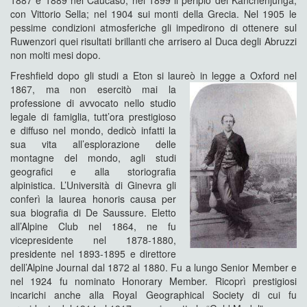
con Vittorio Sella; nel 1904 sui monti della Grecia. Nel 1905 le
pessime condizioni atmosferiche gli impedirono di ottenere sul
Ruwenzori quei risultati brillanti che arrisero al Duca degli Abruzzi
non molti mesi dopo.
Freshfield dopo gli studi a Eton si laureò in legge a Oxford nel
1867, ma non esercitò m
ai la
professione di avvocato nello studio
legale di famiglia, tutt’ora prestigioso
e diffuso nel mondo, dedicò infatti la
sua vita all’esplorazione delle
montagne del mondo, agli studi
geografici e alla storiografia
alpinistica. L’Università di Ginevra gli
conferì la laurea honoris causa per
sua biografia di De Saussure. Eletto
all’Alpine Club nel 1864, ne fu
vicepresidente nel 1878-1880,
presidente nel 1893-1895 e direttore
dell’Alpine Journal dal 1872 al 1880. Fu a lungo Senior Member e
nel 1924 fu nominato Honorary Member. Ricoprì prestigiosi
incarichi anche alla Royal Geographical Society di cui fu