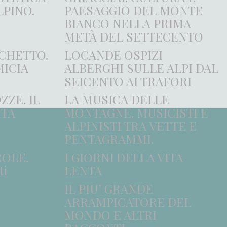
LPINO.
PAESAGGIO DEL MONTE
BIANCO NELLA PRIMA
METÀ DEL SETTECENTO
CHETTO.
LOCANDE OSPIZI
MICIA
ALBERGHI SULLE ALPI DAL
SEICENTO AI TRAFORI
ZZE. IL
LA MUSICA DELLE
ITA
MONTAGNE. MUSICISTI E
ALPINISTI TRA VETTE E
PENTAGRAMMI.
ROLE.
I GIORNI DELLA VITA
ti
LENTA
IL PIU’ GRANDE
ARRAMPICATORE DEL
MONDO E ALTRI