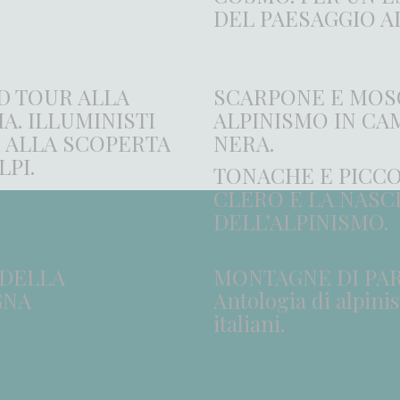
DEL PAESAGGIO A
D TOUR ALLA
SCARPONE E MOS
A. ILLUMINISTI
ALPINISMO IN CA
I ALLA SCOPERTA
NERA.
LPI.
TONACHE E PICCO
CLERO E LA NASC
DELL’ALPINISMO.
 DELLA
MONTAGNE DI PA
GNA
Antologia di alpinis
italiani.