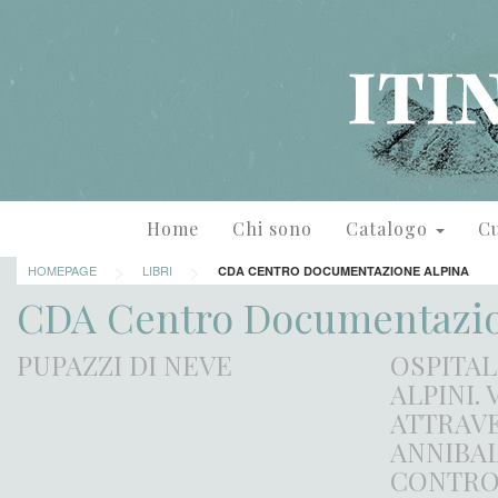
Home
Chi sono
Catalogo
Cu
>
>
HOMEPAGE
LIBRI
CDA CENTRO DOCUMENTAZIONE ALPINA
CDA Centro Documentazio
PUPAZZI DI NEVE
OSPITAL
ALPINI.
ATTRAVE
ANNIBAL
CONTRO