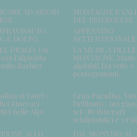
ICARE AD ARNAD
MONTAGNE E VAL
RNI
DEL PINEROLESE
OPRAVISSUTO.
APPENNINO
G E DOLPO.
SETTENTRIONALE 
DEL DRAGO. Un
LA MUSICA DELLE
con l’alpinista
MONTAGNE. Musicis
audio Barbier
alpinisti fra vette e
pentagrammi.
dina ai Tauri :
Gran Paradiso, Van
ci itinerari
Delfinato : nei giar
tici nelle Alpi
sci : 86 itinerari
i
scialpinistici e 3 rai
MPIONE ALLO
DAL MONVISO AL