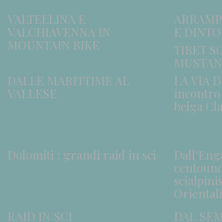
VALTELLINA E
ARRAMP
VALCHIAVENNA IN
E DINTO
MOUNTAIN BIKE
TIBET S
MUSTAN
DALLE MARITTIME AL
LA VIA 
VALLESE
incontro 
belga Cl
Dolomiti : grandi raid in sci
Dall’Enga
centoundi
scialpinis
Oriental
RAID IN SCI
DAL SE