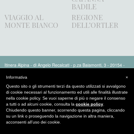
BADILE
VIAGGIO AL
REGIONE
MONTE BIANCO
DELL’ORTLER
Itinera Alpina - di Angelo Recalcati - p.za Baiamonti, 3 - 20154 -
MI - Tel: 02.33604325 - itineraalpina@fastwebnet.it |
Privacy
policy
Informativa
×
Questo sito o gli strumenti terzi da questo utilizzati si avvalgono
di cookie necessari al funzionamento ed utili alle finalità illustrate
nella cookie policy. Se vuoi saperne di più o negare il consenso
a tutti o ad alcuni cookie, consulta la
cookie policy
.
Chiudendo questo banner, scorrendo questa pagina, cliccando
su un link o proseguendo la navigazione in altra maniera,
acconsenti all’uso dei cookie.