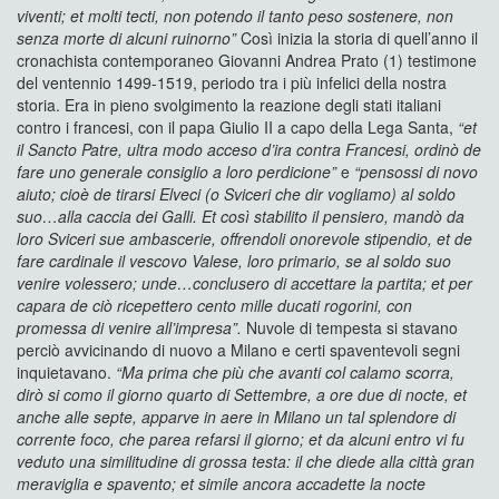
viventi; et molti tecti, non potendo il tanto peso sostenere, non
senza morte di alcuni ruinorno”
Così inizia la storia di quell’anno il
cronachista contemporaneo Giovanni Andrea Prato (1) testimone
del ventennio 1499-1519, periodo tra i più infelici della nostra
storia. Era in pieno svolgimento la reazione degli stati italiani
contro i francesi, con il papa Giulio II a capo della Lega Santa,
“et
il Sancto Patre, ultra modo acceso d’ira contra Francesi, ordinò de
fare uno generale consiglio a loro perdicione”
e
“pensossi di novo
aiuto; cioè de tirarsi Elveci (o Sviceri che dir vogliamo) al soldo
suo…alla caccia dei Galli. Et così stabilito il pensiero, mandò da
loro Sviceri sue ambascerie, offrendoli onorevole stipendio, et de
fare cardinale il vescovo Valese, loro primario, se al soldo suo
venire volessero; unde…conclusero di accettare la partita; et per
capara de ciò ricepettero cento mille ducati rogorini, con
promessa di venire all’impresa”.
Nuvole di tempesta si stavano
perciò avvicinando di nuovo a Milano e certi spaventevoli segni
inquietavano.
“Ma prima che più che avanti col calamo scorra,
dirò si como il giorno quarto di Settembre, a ore due di nocte, et
anche alle septe, apparve in aere in Milano un tal splendore di
corrente foco, che parea refarsi il giorno; et da alcuni entro vi fu
veduto una similitudine di grossa testa: il che diede alla città gran
meraviglia e spavento; et simile ancora accadette la nocte