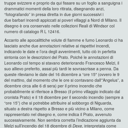
truppe svizzere e proprio da qui fissare su un foglio a sanguigna i
drammatici momenti della loro ritirata, disegnando anzi,
“fotografando” in presa diretta in due giorni successivi i
due barbari incendi appiccati ai poveri villaggi a Nord di Milano. Il
disegno è ora conservato nelle collezioni Reali di Windsor col
numero di catalogo R L 12416.
Accanto alle apocalittiche volute di fiamme e fumo Leonardo ci ha
lasciato anche due annotazioni relative ai rispettivi incendi,
indicando le date e l’ora degli avvenimenti, tutto ciò in perfetta
sintonia con le descrizioni del Prato. Poiché le annotazioni di
Leonardo col tempo si stavano deteriorando Francesco Melzi, il
suo allievo preferito, assai più tardi le sovrascrisse a penna. Da
queste rileviamo le date del 16 dicembre a “ore 15″ (ovvero le 9
del mattino, dal momento che le ore si contavano dall'”Angelus”, a
dicembre circa alle 6 di sera) per il primo incendio che
probabilmente si riferisce a Bresso (il primo villaggio indicato dal
cronista Prato) e il 18 dicembre per il secondo incendio (sempre a
“ore 15”) che si potrebbe attribuire al sobborgo di Niguarda,
situato a destra rispetto a Bresso e più vicino a Milano, come
rappresentato nel disegno e, come indica il Prato, avvenuto
successivamente. Non sembra corretta l’indicazione aggiunta da
Melzi sull’incendio del 18 dicembre di
Dexe,
interpretata come