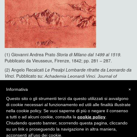
(1) Giovanni Andrea Prato
Storia di Milano dal 1499 al 1519.
Pubblicato da Vieusseux, Firenze, 1842; pp. 281 – 287.
(2) Angelo Recalcati
Le Prealpi Lombarde ritratte da Leonardo da
Vinci
. Pubblicato su:
Achademia Leonardi Vinci. Journal of
Leonardo Studies and Bibliography of Vinciana Edited by Carlo
Vol. X 1997.
Pedretti,
Informativa
×
Postato
10 Agosto 2016
Questo sito o gli strumenti terzi da questo utilizzati si avvalgono
Categorie
il
Cultura Alpina
di cookie necessari al funzionamento ed utili alle finalità illustrate
nella cookie policy. Se vuoi saperne di più o negare il consenso
a tutti o ad alcuni cookie, consulta la
cookie policy
.
Chiudendo questo banner, scorrendo questa pagina, cliccando
Itinera Alpina - di Angelo Recalcati - p.za Baiamonti, 3 - 20154 -
su un link o proseguendo la navigazione in altra maniera,
MI - Tel: 02.33604325 - itineraalpina@fastwebnet.it |
Privacy
acconsenti all’uso dei cookie.