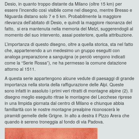
Desio, in quanto troppo distante da Milano (oltre 15 km) per
essere l’incendio così visibile come nel disegno, mentre Bresso e
Niguarda distano solo 7 e 5 km. Probabilmente la maggiore
rilevanza dell’abitato di Desio, e quindi la maggiore risonanza del
fatto, si era mantenuta nella memoria del Melzi, suggerendogli al
momento del suo intervento, assai posteriore, quella attribuzione.
L’importanza di questo disegno, oltre a quella storica, sta nel fatto
che, appartenendo a un medesimo un gruppo eseguiti con
analoga preparazione a sanguigna (e perciò vengono indicati
come la “Serie Rossa”), ne ha permesso la comune datazione
attorno al 1511.
A questa serie appartengono alcune vedute di paesaggi di grande
importanza nella storia della raffigurazione delle Alpi. Queste
sono infatti in assoluto i primi veri ritratti di montagne alpine (2). Il
disegno meglio eseguito ritrae le montagne del Lecchese riprese
in una limpida giornata dal centro di Milano e chiunque abbia
familiarità con le nostre montagne prealpine riconoscerà le
piramidi gemelle delle Grigne. In alto a destra il Pizzo Arera che
quando è sereno troneggia al fondo di via Padova.