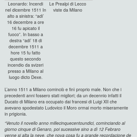
Leonardo: Incendi
Le Prealpi di Lecco
nel dicembre 1511 In
viste da Milano
alto a sinistra: “adi’
16 decembre a ore
16 fu apicato il
fuoco”. In basso a
destra “adi’ 18 di
decembre 1511 a
hore 15 fu fatto
questo secondo
incendio da svizeri
presso a Milano al
luogo dicto Dexe.
L’anno 1511 a Milano cominciò e finì proprio male. Non che i
precedenti anni fossero stati migliori; da un decennio infatti il
Ducato di Milano era occupato dai francesi di Luigi XII che
avevano spodestato Ludovico il Moro ormai morto miseramente
in prigionia.
“Venuto il novello anno millecinquecentoundici, cominciando al
giorno cinque di Genaro, poi sucessive sino a dì 12 Febraro
venne si alta la neve, che nova cosa fu a grande recordacione de