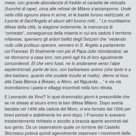
mese, con grande abondanzia di freddo et carastia de victualia
(fuorché di rape), circa alle refossi de Milano s’accamporno. Unde
nella città ognuno stava in arme, et le bastie furono redrizzate, et
il ponte di Sant’Angelo et alcuni altri furono rotti…”
Le munitissime
difese della città, la stagione inclemente, la mancanza di
“
comeato
”, conseguenza della miseria in cui era caduto il territorio
milanese, spensero gli ardori bellici degli Svizzeri che
“vedendo
nullo utile proficuo operare, vennero in S. Angelo a parlamento
coi Francesi. Et finalmente non più di Papa Julio ricordandosi, se
ne ritornorno a casa loro; non però egli fra di loro egualmente
concordevoli. Et che vero fussi, ne lo andarsene verso l’alpe
septentrionali, parte de loro, con barbaresco animo (che tanto è a
dire barbaro, quanto che crudele inculto et matto), dierno el foco
alla Casa Bianca a Bresso, a Aforo, ad Niguarda….”
e via via
incendiarono i paesi e villaggi incontrati nella loro ritirata.
E Leonardo da Vinci? In quei drammatici giorni è presumibile che
se ne stesse al sicuro entro la ben difesa Milano. Dopo averla
lasciata nel 1499 alla caduta del Moro, vi era tornato dal 1506 per
brevi periodi e stabilmente tre anni dopo. I Francesi lo avevano
insistentemente richiesto e accolto a braccia aperte ammirati dal
suo genio. Da un osservatorio quale un torrione del Castello
Sforzesco poteva quindi agevolmente osservare i movimenti delle