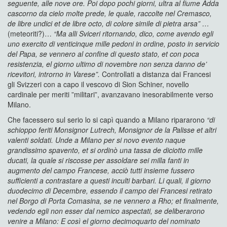
seguente, alle nove ore. Poi dopo pochi giorni, ultra al fiume Adda
cascorno da cielo molte prede, le quale, raccolte nel Cremasco,
de libre undici et de libre octo, di colore simile di pietra arsa” …
(meteoriti?)…
“Ma alli Sviceri ritornando, dico, come avendo egli
uno exercito di venticinque mille pedoni in ordine, posto in servicio
del Papa, se vennero al confine di questo stato, et con poca
resistenzia, el giorno ultimo di novembre non senza danno de’
ricevitori, introrno in Varese”.
Controllati a distanza dai Francesi
gli Svizzeri con a capo il vescovo di Sion Schiner, novello
cardinale per meriti ”militari”, avanzavano inesorabilmente verso
Milano.
Che facessero sul serio lo si capì quando a Milano ripararono
“di
schioppo feriti Monsignor Lutrech, Monsignor de la Palisse et altri
valenti soldati. Unde a Milano per si novo evento naque
grandissimo spavento, et si ordinò una tassa de diciotto mille
ducati, la quale si riscosse per assoldare sei milla fanti in
augmento del campo Francese, acciò tutti insieme fussero
sufficienti a contrastare a questi inculti barbari. Li quali, il giorno
duodecimo di Decembre, essendo il campo dei Francesi retirato
nel Borgo di Porta Comasina, se ne vennero a Rho; et finalmente,
vedendo egli non esser dal nemico aspectati, se deliberarono
venire a Milano: E così el giorno decimoquarto del nominato