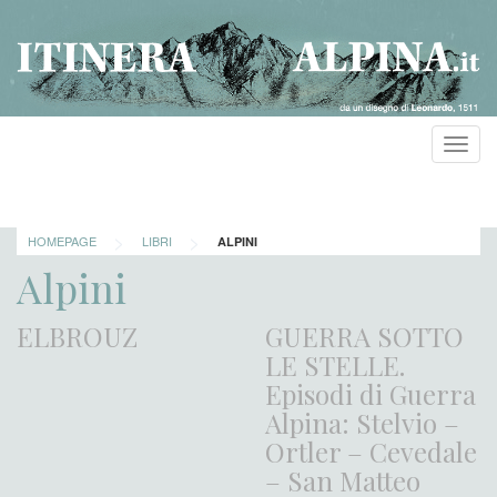
Toggl
navig
>
>
HOMEPAGE
LIBRI
ALPINI
Alpini
ELBROUZ
GUERRA SOTTO
LE STELLE.
Episodi di Guerra
Alpina: Stelvio –
Ortler – Cevedale
– San Matteo