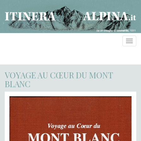
Toggl
navig
VOYAGE AU CŒUR DU MONT
BLANC