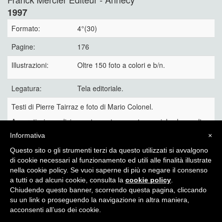
1997
Formato:
4°(30)
Pagine:
176
Illustrazioni:
Oltre 150 foto a colori e b/n.
Legatura:
Tela editoriale.
Testi di Pierre Tairraz e foto di Mario Colonel.
Accuratissima edizione, stampata su carta speciale che esalta
l’eccezionale qualità fotografica.
Informativa
×
40 €
Questo sito o gli strumenti terzi da questo utilizzati si avvalgono
di cookie necessari al funzionamento ed utili alle finalità illustrate
nella cookie policy. Se vuoi saperne di più o negare il consenso
a tutti o ad alcuni cookie, consulta la
cookie policy
.
Chiudendo questo banner, scorrendo questa pagina, cliccando
Itinera Alpina - di Angelo Recalcati - p.za Baiamonti, 3 - 20154 -
su un link o proseguendo la navigazione in altra maniera,
MI - Tel: 02.33604325 - itineraalpina@fastwebnet.it |
Privacy
acconsenti all’uso dei cookie.
policy