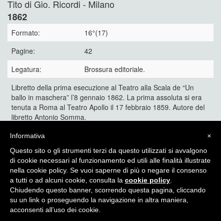
Tito di Gio. Ricordi - Milano
1862
Formato:
16°(17)
Pagine:
42
Legatura:
Brossura editoriale.
Libretto della prima esecuzione al Teatro alla Scala de “Un
ballo in maschera” l’8 gennaio 1862. La prima assoluta si era
tenuta a Roma al Teatro Apollo il 17 febbraio 1859. Autore del
libretto Antonio Somma.
In terza pagina l’elenco dei cantanti.
Informativa
×
70 €
Questo sito o gli strumenti terzi da questo utilizzati si avvalgono
di cookie necessari al funzionamento ed utili alle finalità illustrate
nella cookie policy. Se vuoi saperne di più o negare il consenso
a tutti o ad alcuni cookie, consulta la
cookie policy
.
Chiudendo questo banner, scorrendo questa pagina, cliccando
Itinera Alpina - di Angelo Recalcati - p.za Baiamonti, 3 - 20154 -
su un link o proseguendo la navigazione in altra maniera,
MI - Tel: 02.33604325 - itineraalpina@fastwebnet.it |
Privacy
acconsenti all’uso dei cookie.
policy