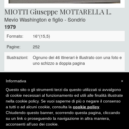
MIOTTI Giuseppe MOTTARELLA L.
Mevio Washington e figlio - Sondrio
1979
Formato:
16°(15,5)
Pagine:
252
Illustrazioni:
Ognuno dei 46 itinerari è illustrato con una foto e
uno schizzo a doppia pagina
Legatura:
Legatura plastificata editoriale
Informativa
×
40 €
Questo sito o gli strumenti terzi da questo utilizzati si avvalgono
di cookie necessari al funzionamento ed utili alle finalità illustrate
nella cookie policy. Se vuoi saperne di più o negare il consenso
a tutti o ad alcuni cookie, consulta la
cookie policy
.
Chiudendo questo banner, scorrendo questa pagina, cliccando
Itinera Alpina - di Angelo Recalcati - p.za Baiamonti, 3 - 20154 -
su un link o proseguendo la navigazione in altra maniera,
MI - Tel: 02.33604325 - itineraalpina@fastwebnet.it |
Privacy
acconsenti all’uso dei cookie.
policy