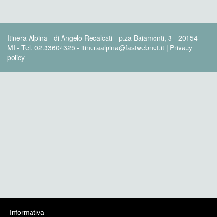
Itinera Alpina - di Angelo Recalcati - p.za Baiamonti, 3 - 20154 -
MI - Tel: 02.33604325 - itineraalpina@fastwebnet.it |
Privacy
policy
Informativa