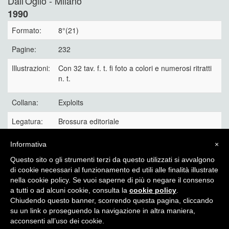
Dall'Oglio - Milano
1990
Formato:
8°(21)
Pagine:
232
Illustrazioni:
Con 32 tav. f. t. fi foto a colori e numerosi ritratti
n. t.
Collana:
Exploits
Legatura:
Brossura editoriale
Exploits 44
Informativa
×
30 €
Questo sito o gli strumenti terzi da questo utilizzati si avvalgono
di cookie necessari al funzionamento ed utili alle finalità illustrate
nella cookie policy. Se vuoi saperne di più o negare il consenso
a tutti o ad alcuni cookie, consulta la
cookie policy
.
Chiudendo questo banner, scorrendo questa pagina, cliccando
Itinera Alpina - di Angelo Recalcati - p.za Baiamonti, 3 - 20154 -
su un link o proseguendo la navigazione in altra maniera,
MI - Tel: 02.33604325 - itineraalpina@fastwebnet.it |
Privacy
acconsenti all’uso dei cookie.
policy