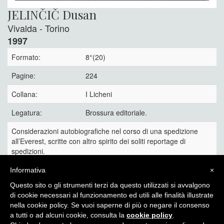
JELINČIČ Dusan
Vivalda - Torino
1997
Formato:
8°(20)
Pagine:
224
Collana:
I Licheni
Legatura:
Brossura editoriale.
Considerazioni autobiografiche nel corso di una spedizione
all’Everest, scritte con altro spirito dei soliti reportage di
spedizioni.
Collana I Licheni 33.
Informativa
×
12 €
Questo sito o gli strumenti terzi da questo utilizzati si avvalgono
di cookie necessari al funzionamento ed utili alle finalità illustrate
nella cookie policy. Se vuoi saperne di più o negare il consenso
a tutti o ad alcuni cookie, consulta la
cookie policy
.