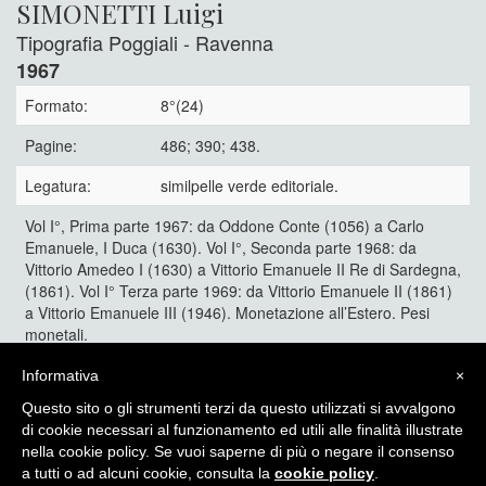
SIMONETTI Luigi
Tipografia Poggiali - Ravenna
1967
Formato:
8°(24)
Pagine:
486; 390; 438.
Legatura:
similpelle verde editoriale.
Vol I°, Prima parte 1967: da Oddone Conte (1056) a Carlo
Emanuele, I Duca (1630). Vol I°, Seconda parte 1968: da
Vittorio Amedeo I (1630) a Vittorio Emanuele II Re di Sardegna,
(1861). Vol I° Terza parte 1969: da Vittorio Emanuele II (1861)
a Vittorio Emanuele III (1946). Monetazione all’Estero. Pesi
monetali.
Stato di nuovo
Informativa
×
150 €
Questo sito o gli strumenti terzi da questo utilizzati si avvalgono
di cookie necessari al funzionamento ed utili alle finalità illustrate
nella cookie policy. Se vuoi saperne di più o negare il consenso
a tutti o ad alcuni cookie, consulta la
cookie policy
.