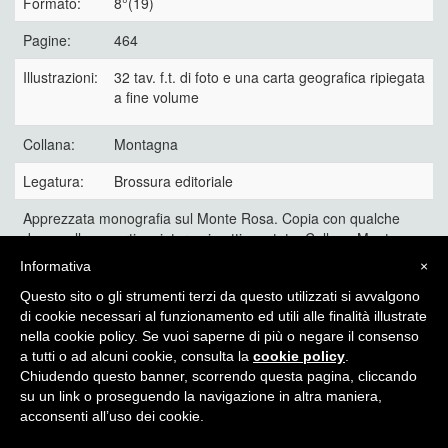
Formato:
8°(19)
Pagine:
464
Illustrazioni:
32 tav. f.t. di foto e una carta geografica ripiegata
a fine volume
Collana:
Montagna
Legatura:
Brossura editoriale
Apprezzata monografia sul Monte Rosa. Copia con qualche
danno alla copertina, interno in ottimo stato. Collana Montagna
15.
Informativa
×
50 €
Questo sito o gli strumenti terzi da questo utilizzati si avvalgono
di cookie necessari al funzionamento ed utili alle finalità illustrate
nella cookie policy. Se vuoi saperne di più o negare il consenso
a tutti o ad alcuni cookie, consulta la
cookie policy
.
Chiudendo questo banner, scorrendo questa pagina, cliccando
Itinera Alpina - di Angelo Recalcati - p.za Baiamonti, 3 - 20154 -
su un link o proseguendo la navigazione in altra maniera,
MI - Tel: 02.33604325 - itineraalpina@fastwebnet.it |
Privacy
acconsenti all’uso dei cookie.
policy