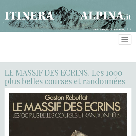
Toggl
navig
LE MASSIF DES ECRINS. Les 1000
plus belles courses et randonnées