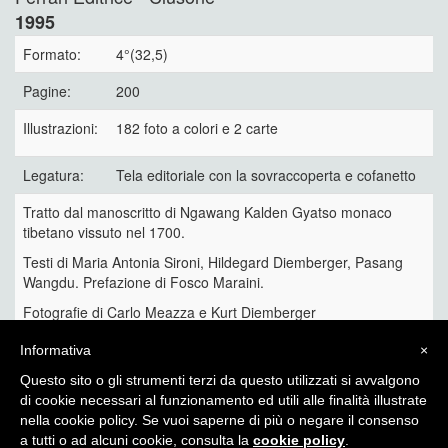
1995
Formato:
4°(32,5)
Pagine:
200
Illustrazioni:
182 foto a colori e 2 carte
Legatura:
Tela editoriale con la sovraccoperta e cofanetto
Tratto dal manoscritto di Ngawang Kalden Gyatso monaco
tibetano vissuto nel 1700.
Testi di Maria Antonia Sironi, Hildegard Diemberger, Pasang
Wangdu. Prefazione di Fosco Maraini.
Fotografie di Carlo Meazza e Kurt Diemberger
Text also in English
Informativa
×
50 €
Questo sito o gli strumenti terzi da questo utilizzati si avvalgono
di cookie necessari al funzionamento ed utili alle finalità illustrate
nella cookie policy. Se vuoi saperne di più o negare il consenso
a tutti o ad alcuni cookie, consulta la
cookie policy
.