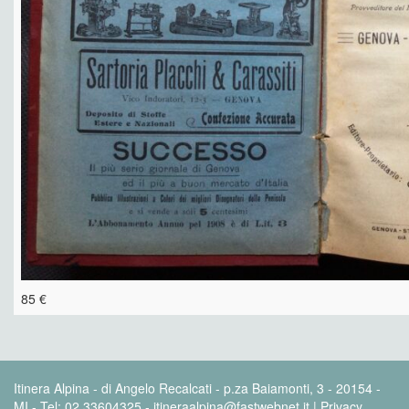
85 €
Itinera Alpina - di Angelo Recalcati - p.za Baiamonti, 3 - 20154 -
MI - Tel: 02.33604325 - itineraalpina@fastwebnet.it |
Privacy