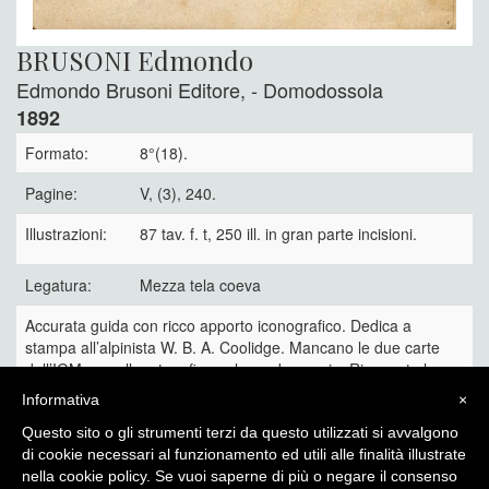
BRUSONI Edmondo
Edmondo Brusoni Editore, - Domodossola
1892
Formato:
8°(18).
Pagine:
V, (3), 240.
Illustrazioni:
87 tav. f. t, 250 ill. in gran parte incisioni.
Legatura:
Mezza tela coeva
Accurata guida con ricco apporto iconografico. Dedica a
stampa all’alpinista W. B. A. Coolidge. Mancano le due carte
dell’IGM, ma allegate a fine volume due copie. Rinnovate le
sguardie. Non comune.
Informativa
×
80 €
Questo sito o gli strumenti terzi da questo utilizzati si avvalgono
di cookie necessari al funzionamento ed utili alle finalità illustrate
nella cookie policy. Se vuoi saperne di più o negare il consenso