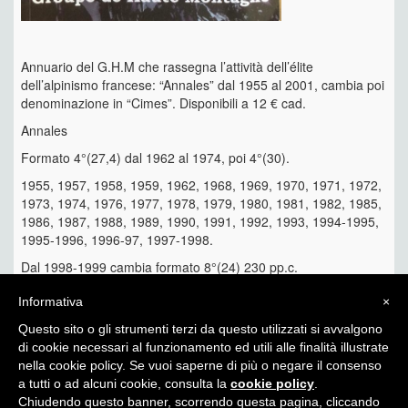
Annuario del G.H.M che rassegna l’attività dell’élite
dell’alpinismo francese: “Annales” dal 1955 al 2001, cambia poi
denominazione in “Cimes”. Disponibili a 12 € cad.
Annales
Formato 4°(27,4) dal 1962 al 1974, poi 4°(30).
1955, 1957, 1958, 1959, 1962, 1968, 1969, 1970, 1971, 1972,
1973, 1974, 1976, 1977, 1978, 1979, 1980, 1981, 1982, 1985,
1986, 1987, 1988, 1989, 1990, 1991, 1992, 1993, 1994-1995,
1995-1996, 1996-97, 1997-1998.
Dal 1998-1999 cambia formato 8°(24) 230 pp.c.
1998-1999, 2000, 2001, 2002, 2003, 2004-2005, 2007, 2008,
Informativa
×
2009, 2010, 2011, 2012, 2013.
Questo sito o gli strumenti terzi da questo utilizzati si avvalgono
di cookie necessari al funzionamento ed utili alle finalità illustrate
nella cookie policy. Se vuoi saperne di più o negare il consenso
a tutti o ad alcuni cookie, consulta la
cookie policy
.
Chiudendo questo banner, scorrendo questa pagina, cliccando