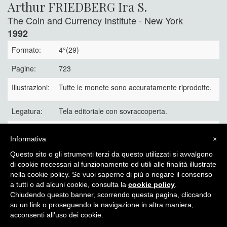
Arthur FRIEDBERG Ira S.
The Coin and Currency Institute - New York
1992
Formato:
4°(29)
Pagine:
723
Illustrazioni:
Tutte le monete sono accuratamente riprodotte.
Legatura:
Tela editoriale con sovraccoperta.
Sesta e più completa edizione 35€
Informativa
×
Disponibile anche la quinta edizione a 20€
Questo sito o gli strumenti terzi da questo utilizzati si avvalgono
di cookie necessari al funzionamento ed utili alle finalità illustrate
nella cookie policy. Se vuoi saperne di più o negare il consenso
a tutti o ad alcuni cookie, consulta la
cookie policy
.
Chiudendo questo banner, scorrendo questa pagina, cliccando
Itinera Alpina - di Angelo Recalcati - p.za Baiamonti, 3 - 20154 -
su un link o proseguendo la navigazione in altra maniera,
MI - Tel: 02.33604325 - itineraalpina@fastwebnet.it |
Privacy
acconsenti all’uso dei cookie.
policy