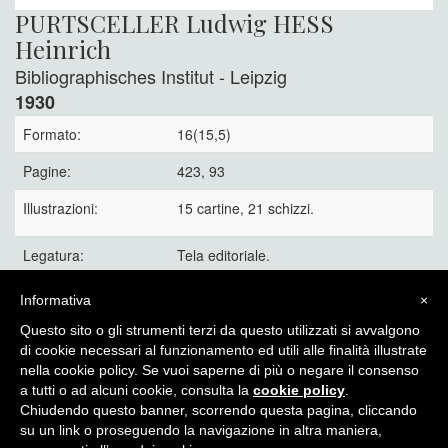
PURTSCELLER Ludwig HESS
Heinrich
Bibliographisches Institut - Leipzig
1930
Formato:
16(15,5)
Pagine:
423, 93
Illustrazioni:
15 cartine, 21 schizzi.
Legatura:
Tela editoriale.
Tratta Alpi Carniche, Giulie e Alpi austriache meridionali
Informativa
×
30 €
Questo sito o gli strumenti terzi da questo utilizzati si avvalgono
di cookie necessari al funzionamento ed utili alle finalità illustrate
nella cookie policy. Se vuoi saperne di più o negare il consenso
a tutti o ad alcuni cookie, consulta la
cookie policy
.
Chiudendo questo banner, scorrendo questa pagina, cliccando
Itinera Alpina - di Angelo Recalcati - p.za Baiamonti, 3 - 20154 -
su un link o proseguendo la navigazione in altra maniera,
MI - Tel: 02.33604325 - itineraalpina@fastwebnet.it |
Privacy