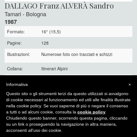
DALLAGO Franz ALVERÀ Sandro
Tamari - Bologna
1987
Formato:
16° (15,5)
Pagine:
128
Illustrazioni:
Numerose foto con tracciati e schizzi
Collana:
Itinerari Alpini
Legatura:
Brossura editoriale.
Informativa
×
25 €
Questo sito o gli strumenti terzi da questo utilizzati si avvalgono
di cookie necessari al funzionamento ed utili alle finalità illustrate
nella cookie policy. Se vuoi saperne di più o negare il consenso
a tutti o ad alcuni cookie, consulta la
cookie policy
.
Chiudendo questo banner, scorrendo questa pagina, cliccando
Itinera Alpina - di Angelo Recalcati - p.za Baiamonti, 3 - 20154 -
su un link o proseguendo la navigazione in altra maniera,
MI - Tel: 02.33604325 - itineraalpina@fastwebnet.it |
Privacy
acconsenti all’uso dei cookie.
policy