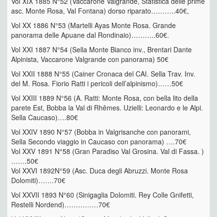
Vol XIX 1885 N°52 (Vaccarone Valgrande, Statistica delle prime
asc. Monte Rosa, Val Fontana) dorso riparato………..40€,
Vol XX 1886 N°53 (Martelli Ayas Monte Rosa. Grande
panorama delle Apuane dal Rondinaio)………..60€.
Vol XXI 1887 N°54 (Sella Monte Bianco inv., Brentari Dante
Alpinista, Vaccarone Valgrande con panorama) 50€
Vol XXII 1888 N°55 (Cainer Cronaca del CAI. Sella Trav. Inv.
del M. Rosa. Fiorio Ratti i pericoli dell’alpinismo)……50€
Vol XXIII 1889 N°56 (A. Ratti: Monte Rosa, con bella lito della
parete Est, Bobba la Val di Rhêmes. Uzielli: Leonardo e le Alpi.
Sella Caucaso)….80€
Vol XXIV 1890 N°57 (Bobba in Valgrisanche con panorami,
Sella Secondo viaggio in Caucaso con panorama) ….70€
Vol XXV 1891 N°58 (Gran Paradiso Val Grosina. Val di Fassa. )
…….50€
Vol XXVI 1892N°59 (Asc. Duca degli Abruzzi. Monte Rosa
Dolomiti)…….70€
Vol XXVII 1893 N°60 (Sinigaglia Dolomiti. Rey Colle Gnifetti,
Restelli Nordend)……………70€