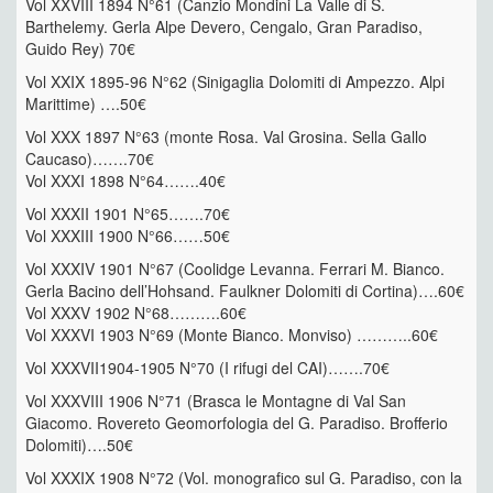
Vol XXVIII 1894 N°61 (Canzio Mondini La Valle di S.
Barthelemy. Gerla Alpe Devero, Cengalo, Gran Paradiso,
Guido Rey) 70€
Vol XXIX 1895-96 N°62 (Sinigaglia Dolomiti di Ampezzo. Alpi
Marittime) ….50€
Vol XXX 1897 N°63 (monte Rosa. Val Grosina. Sella Gallo
Caucaso)…….70€
Vol XXXI 1898 N°64…….40€
Vol XXXII 1901 N°65…….70€
Vol XXXIII 1900 N°66……50€
Vol XXXIV 1901 N°67 (Coolidge Levanna. Ferrari M. Bianco.
Gerla Bacino dell’Hohsand. Faulkner Dolomiti di Cortina)….60€
Vol XXXV 1902 N°68……….60€
Vol XXXVI 1903 N°69 (Monte Bianco. Monviso) ………..60€
Vol XXXVII1904-1905 N°70 (I rifugi del CAI)…….70€
Vol XXXVIII 1906 N°71 (Brasca le Montagne di Val San
Giacomo. Rovereto Geomorfologia del G. Paradiso. Brofferio
Dolomiti)….50€
Vol XXXIX 1908 N°72 (Vol. monografico sul G. Paradiso, con la