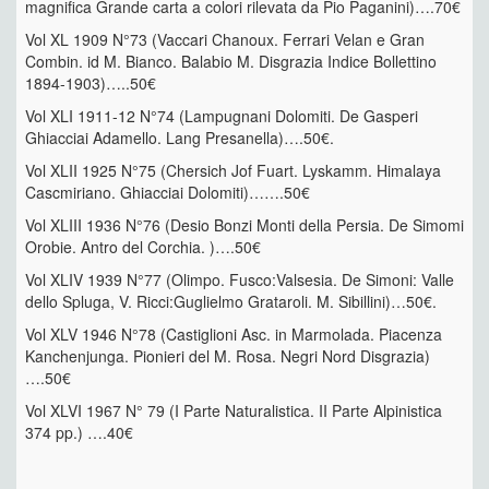
magnifica Grande carta a colori rilevata da Pio Paganini)….70€
Vol XL 1909 N°73 (Vaccari Chanoux. Ferrari Velan e Gran
Combin. id M. Bianco. Balabio M. Disgrazia Indice Bollettino
1894-1903)…..50€
Vol XLI 1911-12 N°74 (Lampugnani Dolomiti. De Gasperi
Ghiacciai Adamello. Lang Presanella)….50€.
Vol XLII 1925 N°75 (Chersich Jof Fuart. Lyskamm. Himalaya
Cascmiriano. Ghiacciai Dolomiti)…….50€
Vol XLIII 1936 N°76 (Desio Bonzi Monti della Persia. De Simomi
Orobie. Antro del Corchia. )….50€
Vol XLIV 1939 N°77 (Olimpo. Fusco:Valsesia. De Simoni: Valle
dello Spluga, V. Ricci:Guglielmo Grataroli. M. Sibillini)…50€.
Vol XLV 1946 N°78 (Castiglioni Asc. in Marmolada. Piacenza
Kanchenjunga. Pionieri del M. Rosa. Negri Nord Disgrazia)
….50€
Vol XLVI 1967 N° 79 (I Parte Naturalistica. II Parte Alpinistica
374 pp.) ….40€