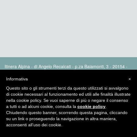
Itinera Alpina - di Angelo Recalcati - p.za Baiamonti, 3 - 20154 -
MI - Tel: 02.33604325 - itineraalpina@fastwebnet.it |
Privacy
policy
Informativa
×
Questo sito o gli strumenti terzi da questo utilizzati si avvalgono
di cookie necessari al funzionamento ed utili alle finalità illustrate
nella cookie policy. Se vuoi saperne di più o negare il consenso
a tutti o ad alcuni cookie, consulta la
cookie policy
.
Chiudendo questo banner, scorrendo questa pagina, cliccando
su un link o proseguendo la navigazione in altra maniera,
acconsenti all’uso dei cookie.