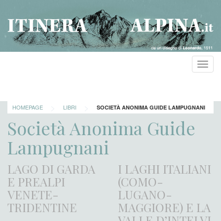
Toggl
navig
>
>
HOMEPAGE
LIBRI
SOCIETÀ ANONIMA GUIDE LAMPUGNANI
Società Anonima Guide
Lampugnani
LAGO DI GARDA
I LAGHI ITALIANI
E PREALPI
(COMO-
VENETE-
LUGANO-
TRIDENTINE
MAGGIORE) E LA
VALLE D’INTELVI