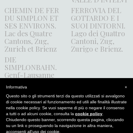
CHEMIN DE FER
FERROVIA DEL
DU SIMPLON ET
GOTTARDO E I
SES ENVIRONS.
SUOI DINTORNI.
Lac des Quatre
Lago dei Quattro
Cantons, Zug,
Cantoni, Zug,
Zurich et Brienz
Zurigo e Brienz.
DIE
SIMPLONBAHN.
Genf-Lausanne
Mailand und
Informativa
×
Turin Berner
Oberland.
Questo sito o gli strumenti terzi da questo utilizzati si avvalgono
di cookie necessari al funzionamento ed utili alle finalità illustrate
nella cookie policy. Se vuoi saperne di più o negare il consenso
a tutti o ad alcuni cookie, consulta la
cookie policy
.
Chiudendo questo banner, scorrendo questa pagina, cliccando
Itinera Alpina - di Angelo Recalcati - p.za Baiamonti, 3 - 20154 -
su un link o proseguendo la navigazione in altra maniera,
MI - Tel: 02.33604325 - itineraalpina@fastwebnet.it |
Privacy
acconsenti all’uso dei cookie.