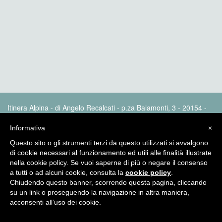
Itinera Alpina - di Angelo Recalcati - p.za Baiamonti, 3 - 20154 -
MI - Tel: 02.33604325 - itineraalpina@fastwebnet.it |
Privacy
policy
Informativa
×
Questo sito o gli strumenti terzi da questo utilizzati si avvalgono
di cookie necessari al funzionamento ed utili alle finalità illustrate
nella cookie policy. Se vuoi saperne di più o negare il consenso
a tutti o ad alcuni cookie, consulta la
cookie policy
.
Chiudendo questo banner, scorrendo questa pagina, cliccando
su un link o proseguendo la navigazione in altra maniera,
acconsenti all’uso dei cookie.