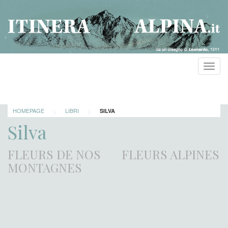
Toggl
navig
>
>
HOMEPAGE
LIBRI
SILVA
Silva
FLEURS DE NOS
FLEURS ALPINES
MONTAGNES