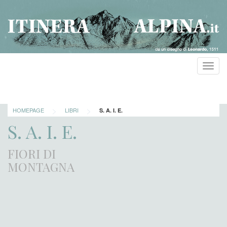
Toggl
navig
>
>
HOMEPAGE
LIBRI
S. A. I. E.
S. A. I. E.
FIORI DI
MONTAGNA