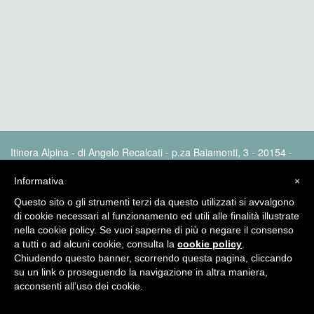
Itinera Alpina - di Angelo Recalcati - p.za Baiamonti, 3 - 20154 -
MI - Tel: 02.33604325 - itineraalpina@fastwebnet.it |
Privacy
policy
Informativa
×
Questo sito o gli strumenti terzi da questo utilizzati si avvalgono
di cookie necessari al funzionamento ed utili alle finalità illustrate
nella cookie policy. Se vuoi saperne di più o negare il consenso
a tutti o ad alcuni cookie, consulta la
cookie policy
.
Chiudendo questo banner, scorrendo questa pagina, cliccando
su un link o proseguendo la navigazione in altra maniera,
acconsenti all’uso dei cookie.