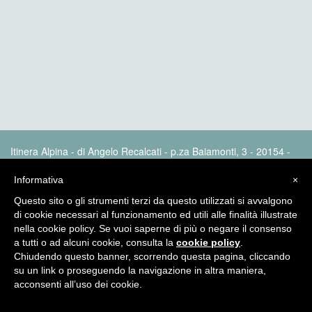
Itinera Alpina - di Angelo Recalcati - p.za Baiamonti, 3 - 20154 -
MI - Tel: 02.33604325 - itineraalpina@fastwebnet.it |
Privacy
policy
Informativa
×
Questo sito o gli strumenti terzi da questo utilizzati si avvalgono
di cookie necessari al funzionamento ed utili alle finalità illustrate
nella cookie policy. Se vuoi saperne di più o negare il consenso
a tutti o ad alcuni cookie, consulta la
cookie policy
.
Chiudendo questo banner, scorrendo questa pagina, cliccando
su un link o proseguendo la navigazione in altra maniera,
acconsenti all’uso dei cookie.