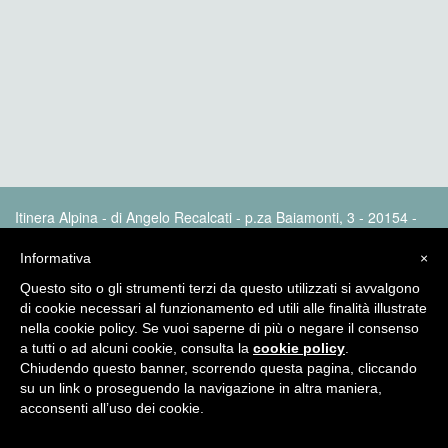
Itinera Alpina - di Angelo Recalcati - p.za Baiamonti, 3 - 20154 -
MI - Tel: 02.33604325 - itineraalpina@fastwebnet.it |
Privacy
policy
Informativa
×
Questo sito o gli strumenti terzi da questo utilizzati si avvalgono
di cookie necessari al funzionamento ed utili alle finalità illustrate
nella cookie policy. Se vuoi saperne di più o negare il consenso
a tutti o ad alcuni cookie, consulta la
cookie policy
.
Chiudendo questo banner, scorrendo questa pagina, cliccando
su un link o proseguendo la navigazione in altra maniera,
acconsenti all’uso dei cookie.