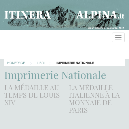
Toggl
navig
>
>
HOMEPAGE
LIBRI
IMPRIMERIE NATIONALE
Imprimerie Nationale
LA MÉDAILLE AU
LA MÉDAILLE
TEMPS DE LOUIS
ITALIENNE À LA
XIV
MONNAIE DE
PARIS