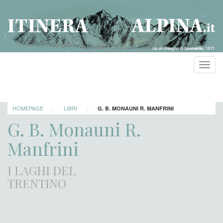
Toggl
navig
>
>
HOMEPAGE
LIBRI
G. B. MONAUNI R. MANFRINI
G. B. Monauni R.
Manfrini
I LAGHI DEL
TRENTINO