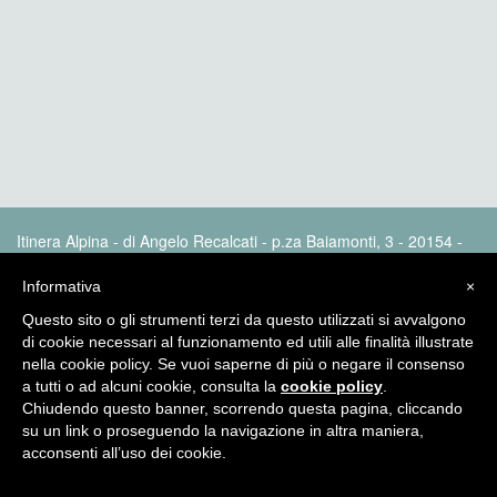
Itinera Alpina - di Angelo Recalcati - p.za Baiamonti, 3 - 20154 -
MI - Tel: 02.33604325 - itineraalpina@fastwebnet.it |
Privacy
policy
Informativa
×
Questo sito o gli strumenti terzi da questo utilizzati si avvalgono
di cookie necessari al funzionamento ed utili alle finalità illustrate
nella cookie policy. Se vuoi saperne di più o negare il consenso
a tutti o ad alcuni cookie, consulta la
cookie policy
.
Chiudendo questo banner, scorrendo questa pagina, cliccando
su un link o proseguendo la navigazione in altra maniera,
acconsenti all’uso dei cookie.