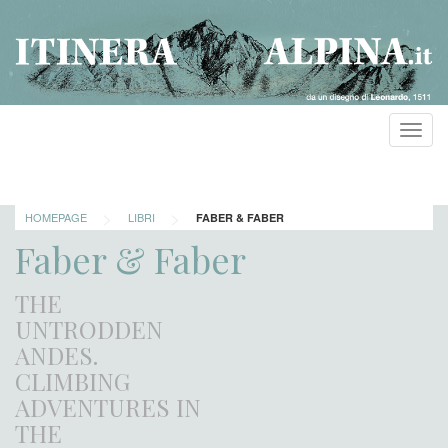
Toggl
navig
>
>
HOMEPAGE
LIBRI
FABER & FABER
Faber & Faber
THE
UNTRODDEN
ANDES.
CLIMBING
ADVENTURES IN
THE