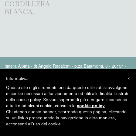
CORDILLERA
BLANCA.
Itinera Alpina - di Angelo Recalcati - p.za Baiamonti, 3 - 20154 -
MI - Tel: 02.33604325 - itineraalpina@fastwebnet.it |
Privacy
policy
Informativa
×
Questo sito o gli strumenti terzi da questo utilizzati si avvalgono
di cookie necessari al funzionamento ed utili alle finalità illustrate
nella cookie policy. Se vuoi saperne di più o negare il consenso
a tutti o ad alcuni cookie, consulta la
cookie policy
.
Chiudendo questo banner, scorrendo questa pagina, cliccando
su un link o proseguendo la navigazione in altra maniera,
acconsenti all’uso dei cookie.