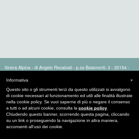
Itinera Alpina - di Angelo Recalcati - p.za Baiamonti, 3 - 20154 -
MI - Tel: 02.33604325 - itineraalpina@fastwebnet.it |
Privacy
policy
Informativa
×
Questo sito o gli strumenti terzi da questo utilizzati si avvalgono
di cookie necessari al funzionamento ed utili alle finalità illustrate
nella cookie policy. Se vuoi saperne di più o negare il consenso
a tutti o ad alcuni cookie, consulta la
cookie policy
.
Chiudendo questo banner, scorrendo questa pagina, cliccando
su un link o proseguendo la navigazione in altra maniera,
acconsenti all’uso dei cookie.