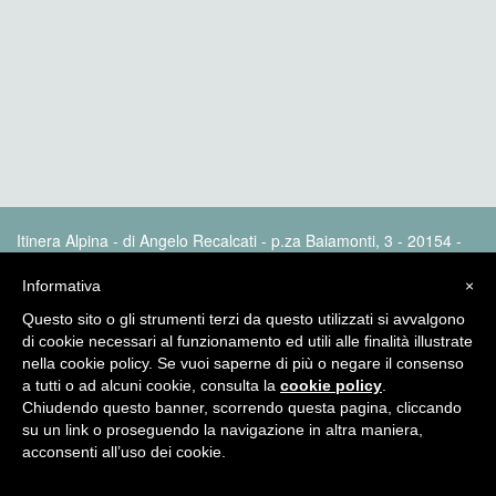
Itinera Alpina - di Angelo Recalcati - p.za Baiamonti, 3 - 20154 -
MI - Tel: 02.33604325 - itineraalpina@fastwebnet.it |
Privacy
policy
Informativa
×
Questo sito o gli strumenti terzi da questo utilizzati si avvalgono
di cookie necessari al funzionamento ed utili alle finalità illustrate
nella cookie policy. Se vuoi saperne di più o negare il consenso
a tutti o ad alcuni cookie, consulta la
cookie policy
.
Chiudendo questo banner, scorrendo questa pagina, cliccando
su un link o proseguendo la navigazione in altra maniera,
acconsenti all’uso dei cookie.