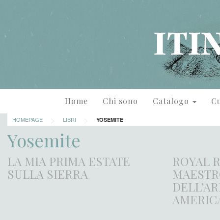
Home
Chi sono
Catalogo
Cu
>
>
HOMEPAGE
LIBRI
YOSEMITE
Yosemite
LA MIA PRIMA ESTATE
ROYAL R
SULLA SIERRA
MAESTR
DELL’A
AMERIC