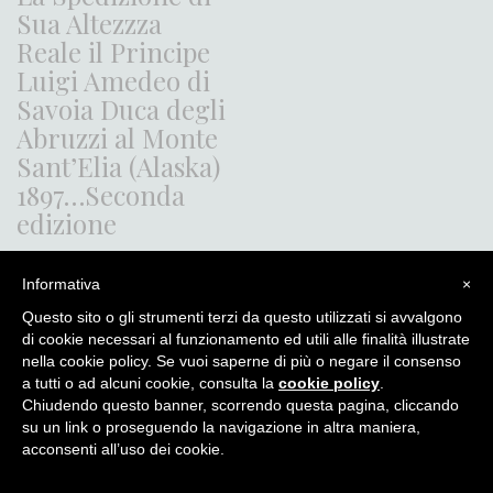
Sua Altezzza
Reale il Principe
Luigi Amedeo di
Savoia Duca degli
Abruzzi al Monte
Sant’Elia (Alaska)
1897…Seconda
edizione
Informativa
×
Itinera Alpina - di Angelo Recalcati - p.za Baiamonti, 3 - 20154 -
Questo sito o gli strumenti terzi da questo utilizzati si avvalgono
MI - Tel: 02.33604325 - itineraalpina@fastwebnet.it |
Privacy
di cookie necessari al funzionamento ed utili alle finalità illustrate
policy
nella cookie policy. Se vuoi saperne di più o negare il consenso
a tutti o ad alcuni cookie, consulta la
cookie policy
.
Chiudendo questo banner, scorrendo questa pagina, cliccando
su un link o proseguendo la navigazione in altra maniera,
acconsenti all’uso dei cookie.