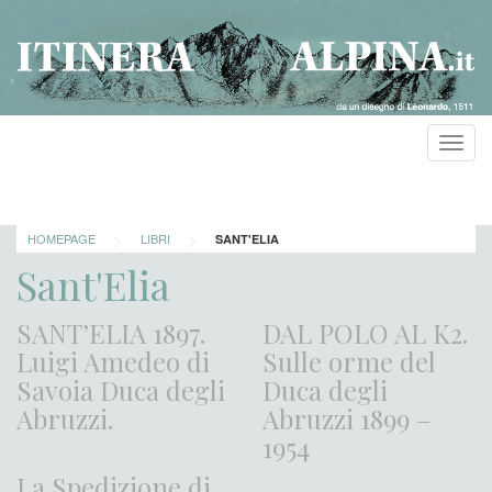
Toggl
navig
>
>
HOMEPAGE
LIBRI
SANT'ELIA
Sant'Elia
SANT’ELIA 1897.
DAL POLO AL K2.
Luigi Amedeo di
Sulle orme del
Savoia Duca degli
Duca degli
Abruzzi.
Abruzzi 1899 –
1954
La Spedizione di