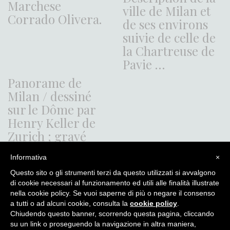
Marchese
ville de Milan et
Corrado Olivera.
de ses environs
suivie de celle de
la Chartreuse de
Pavie …
Panorame de
Milan / dessiné
sur le Dôme par
Henry Keller de
Zurich ; gravé
par F. Schmid,
Informativa
×
Zurich, publié par
Keller & Fussli
Questo sito o gli strumenti terzi da questo utilizzati si avvalgono
di cookie necessari al funzionamento ed utili alle finalità illustrate
nella cookie policy. Se vuoi saperne di più o negare il consenso
a tutti o ad alcuni cookie, consulta la
cookie policy
.
Chiudendo questo banner, scorrendo questa pagina, cliccando
Itinera Alpina - di Angelo Recalcati - p.za Baiamonti, 3 - 20154 -
su un link o proseguendo la navigazione in altra maniera,
MI - Tel: 02.33604325 - itineraalpina@fastwebnet.it |
Privacy