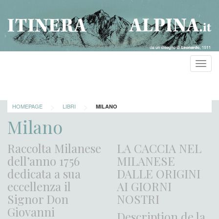
Toggl
navig
>
>
HOMEPAGE
LIBRI
MILANO
Milano
Raccolta Milanese
LA CACCIA NEL
dell’anno 1756
MILANESE
dedicata a sua
DALLE ORIGINI
eccellenza il
AI GIORNI
Signor Don
NOSTRI
Giovanni
Description de la