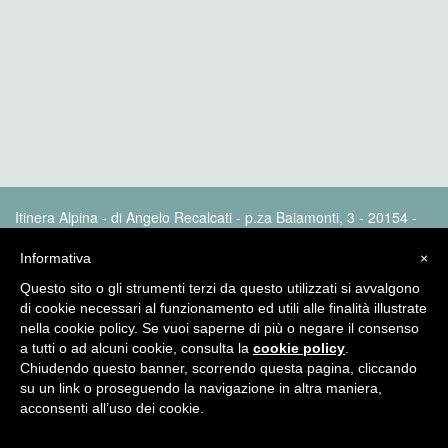
Itinera Alpina - di Angelo Recalcati - p.za Baiamonti, 3 - 20154 -
MI - Tel: 02.33604325 - itineraalpina@fastwebnet.it |
Privacy
policy
Informativa
×
Questo sito o gli strumenti terzi da questo utilizzati si avvalgono
di cookie necessari al funzionamento ed utili alle finalità illustrate
nella cookie policy. Se vuoi saperne di più o negare il consenso
a tutti o ad alcuni cookie, consulta la
cookie policy
.
Chiudendo questo banner, scorrendo questa pagina, cliccando
su un link o proseguendo la navigazione in altra maniera,
acconsenti all’uso dei cookie.