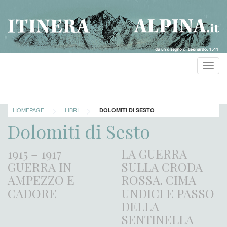
Toggl
navig
>
>
HOMEPAGE
LIBRI
DOLOMITI DI SESTO
Dolomiti di Sesto
1915 – 1917
LA GUERRA
GUERRA IN
SULLA CRODA
AMPEZZO E
ROSSA. CIMA
CADORE
UNDICI E PASSO
DELLA
SENTINELLA