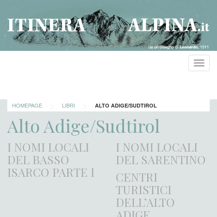
Toggl
navig
>
>
HOMEPAGE
LIBRI
ALTO ADIGE/SUDTIROL
Alto Adige/Sudtirol
I NOMI LOCALI
I NOMI LOCALI
DEL BASSO
DEL SARENTINO
ISARCO PARTE I
CENTRI
TURISTICI
DELL’ALTO
ADIGE