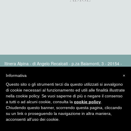
Itinera Alpina - di Angelo Recalcati - p.za Baiamonti, 3 - 20154 -
MI - Tel: 02.33604325 - itineraalpina@fastwebnet.it |
Privacy
policy
Informativa
×
Questo sito o gli strumenti terzi da questo utilizzati si avvalgono
di cookie necessari al funzionamento ed utili alle finalità illustrate
nella cookie policy. Se vuoi saperne di più o negare il consenso
a tutti o ad alcuni cookie, consulta la
cookie policy
.
Chiudendo questo banner, scorrendo questa pagina, cliccando
su un link o proseguendo la navigazione in altra maniera,
acconsenti all’uso dei cookie.