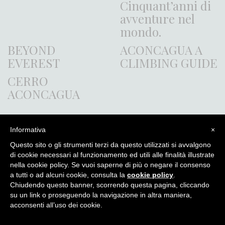
Cinquant’anni di
avventure nel
mondo.
BEYOND
ACONCAGUA A
EVEREST
CLIMBING GUIDE
CERRO
ACONCAGUA
Informativa
×
Itinera Alpina - di Angelo Recalcati - p.za Baiamonti, 3 - 20154 -
Questo sito o gli strumenti terzi da questo utilizzati si avvalgono
MI - Tel: 02.33604325 - itineraalpina@fastwebnet.it |
Privacy
di cookie necessari al funzionamento ed utili alle finalità illustrate
policy
nella cookie policy. Se vuoi saperne di più o negare il consenso
a tutti o ad alcuni cookie, consulta la
cookie policy
.
Chiudendo questo banner, scorrendo questa pagina, cliccando
su un link o proseguendo la navigazione in altra maniera,
acconsenti all’uso dei cookie.